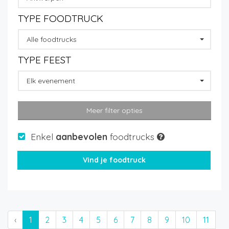
TYPE FOODTRUCK
Alle foodtrucks
TYPE FEEST
Elk evenement
Meer filter opties
Enkel
aanbevolen
foodtrucks
‹
1
2
3
4
5
6
7
8
9
10
11