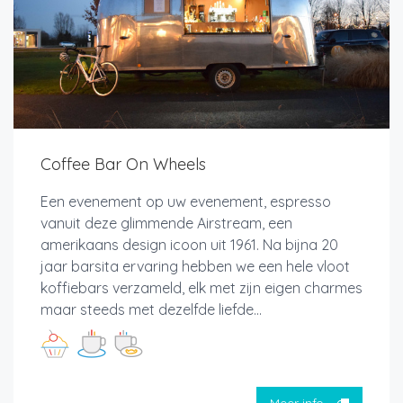
Coffee Bar On Wheels
Een evenement op uw evenement, espresso
vanuit deze glimmende Airstream, een
amerikaans design icoon uit 1961. Na bijna 20
jaar barsita ervaring hebben we een hele vloot
koffiebars verzameld, elk met zijn eigen charmes
maar steeds met dezelfde liefde...
Meer info