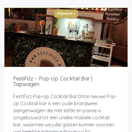
PREMIUM +
FestiFizz – Pop-Up Cocktail Bar |
Tapwagen
FestiFizz Pop-Up Cocktail Bar:Onze nieuwe Pop-
Up Cocktail bar is een oude brandweer
slangenwagen die met liefde en passie is
omgebouwd tot een unieke mobiele cocktail
bar, waarmee we jullie gasten kunnen voorzien
van heerlijke Italiaanse Prosecco Fri...