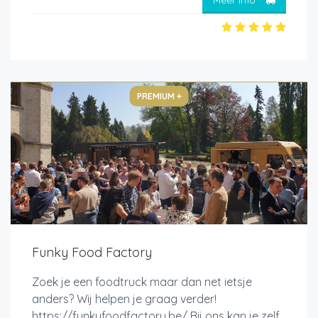
PREMIUM +
Funky Food Factory
Zoek je een foodtruck maar dan net ietsje
anders? Wij helpen je graag verder!
https://funkyfoodfactory.be/ Bij ons kan je zelf