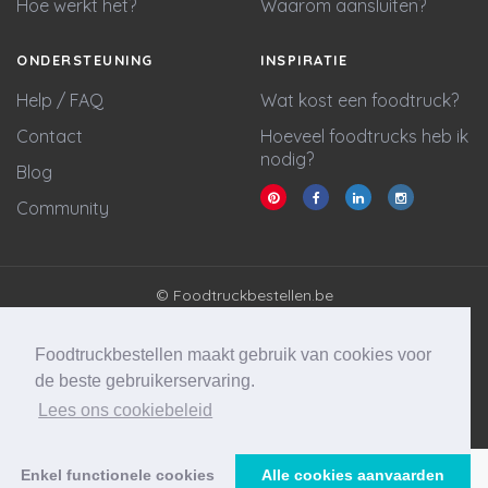
Hoe werkt het?
Waarom aansluiten?
ONDERSTEUNING
INSPIRATIE
Help / FAQ
Wat kost een foodtruck?
Contact
Hoeveel foodtrucks heb ik
nodig?
Blog
Community
© Foodtruckbestellen.be
Algemene voorwaarden
Privacy policy
Foodtruckbestellen maakt gebruik van cookies voor
Cookie statement
de beste gebruikerservaring.
Lees ons cookiebeleid
Website & marketing door
Wycked Media
Enkel functionele cookies
Alle cookies aanvaarden