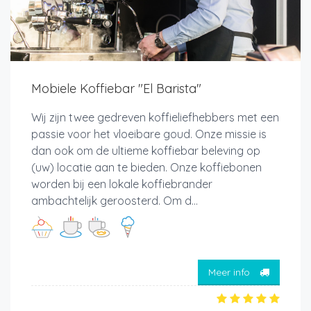
Mobiele Koffiebar "El Barista"
Wij zijn twee gedreven koffieliefhebbers met een
passie voor het vloeibare goud. Onze missie is
dan ook om de ultieme koffiebar beleving op
(uw) locatie aan te bieden. Onze koffiebonen
worden bij een lokale koffiebrander
ambachtelijk geroosterd. Om d...
Meer info