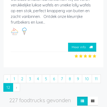
verukkelijke luikse wafels en unieke lolly wafels
op een stok, perfect knapperig van buiten en
zacht vanbinnen. Ontdek onze kleurrijke
fruitbekers en luxe...
Meer info
‹
1
2
3
4
5
6
7
8
9
10
11
12
›
227 foodtrucks gevonden