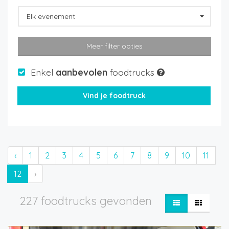
Elk evenement
Meer filter opties
Enkel
aanbevolen
foodtrucks
‹
1
2
3
4
5
6
7
8
9
10
11
12
›
227 foodtrucks gevonden