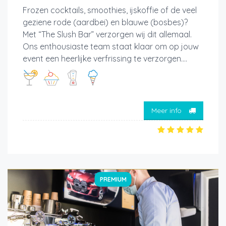
Frozen cocktails, smoothies, ijskoffie of de veel
geziene rode (aardbei) en blauwe (bosbes)?
Met “The Slush Bar” verzorgen wij dit allemaal.
Ons enthousiaste team staat klaar om op jouw
event een heerlijke verfrissing te verzorgen....
Meer info
PREMIUM