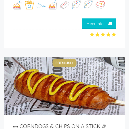
Meer info
PREMIUM +
🌭 CORNDOGS & CHIPS ON A STICK 🎉