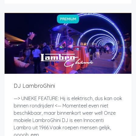
PREMIUM
DJ LambroGhini
—> UNIEKE FEATURE: Hij is elektrisch, dus kan ook
binnen rondrijden! <— Momenteel even niet
beschikbaar, maar binnenkort weer wel! Onze
mobiele LambroGhini DJ is een Innocenti
Lambro uit 1966.Vaak roepen mensen gelijk,
ooooh, een...