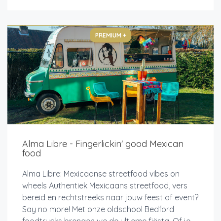
PREMIUM +
Alma Libre - Fingerlickin' good Mexican
food
Alma Libre: Mexicaanse streetfood vibes on
wheels Authentiek Mexicaans streetfood, vers
bereid en rechtstreeks naar jouw feest of event?
Say no more! Met onze oldschool Bedford
foodtrucks brengen we de ultieme fiësta. Of je