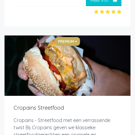
Meer info
PREMIUM +
Cropains Streetfood
Cropains - Streetfood met een verrassende
twist Bij Cropains geven we klassieke
streetfoodgerechten een originele en