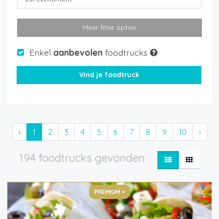
Meer filter opties
Enkel
aanbevolen
foodtrucks
‹
1
2
3
4
5
6
7
8
9
10
›
194 foodtrucks gevonden
PREMIUM +