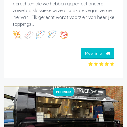
gerechten die we hebben geperfectioneerd
zowel op klassieke wijze alsook de vegan versie
hiervan. Elk gerecht wordt voorzien van heerlijke
toppings...
Meer info
PREMIUM