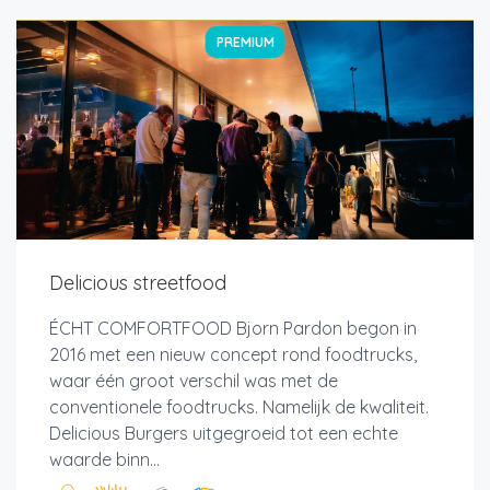
PREMIUM
Delicious streetfood
ÉCHT COMFORTFOOD Bjorn Pardon begon in
2016 met een nieuw concept rond foodtrucks,
waar één groot verschil was met de
conventionele foodtrucks. Namelijk de kwaliteit.
Delicious Burgers uitgegroeid tot een echte
waarde binn...