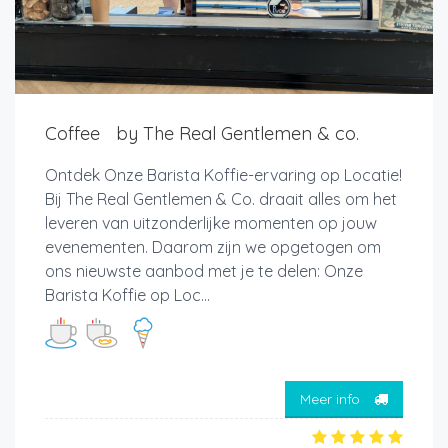
Coffee by The Real Gentlemen & co.
Ontdek Onze Barista Koffie-ervaring op Locatie!
Bij The Real Gentlemen & Co. draait alles om het
leveren van uitzonderlijke momenten op jouw
evenementen. Daarom zijn we opgetogen om
ons nieuwste aanbod met je te delen: Onze
Barista Koffie op Loc...
Meer info