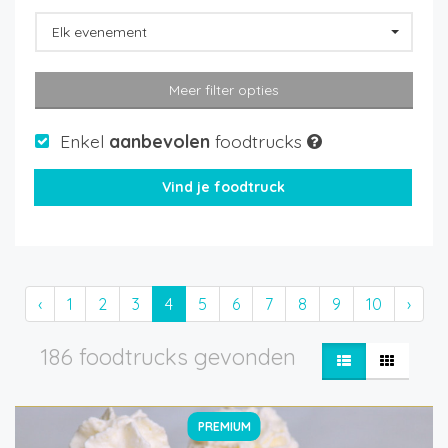
Elk evenement
Meer filter opties
Enkel
aanbevolen
foodtrucks
‹
1
2
3
4
5
6
7
8
9
10
›
186 foodtrucks gevonden
PREMIUM