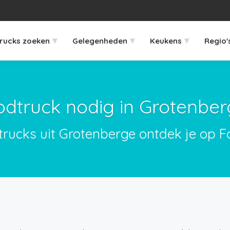
▾
▾
▾
rucks zoeken
Gelegenheden
Keukens
Regio'
odtruck nodig in Grotenber
trucks uit Grotenberge ontdek je op F