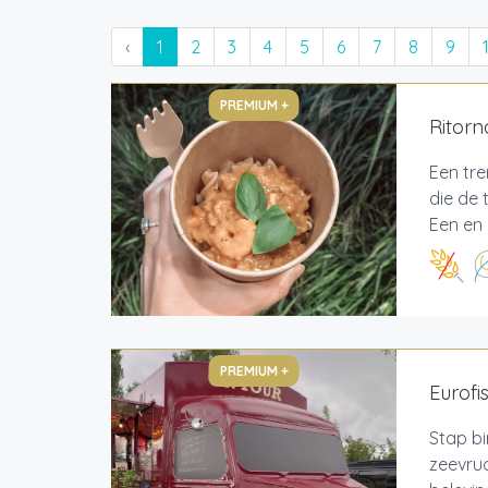
‹
1
2
3
4
5
6
7
8
9
PREMIUM +
Ritor
Een tr
die de 
Een en 
PREMIUM +
Eurofi
Stap bi
zeevruc