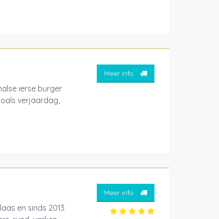
Meer info
alse ierse burger
zoals verjaardag,
Meer info
laas en sinds 2013