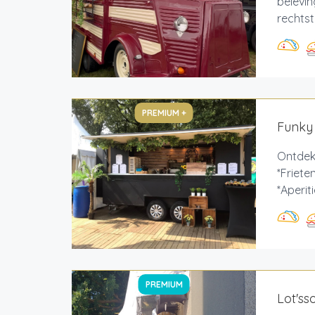
belevin
rechtstr
PREMIUM +
Funky
Ontdek
*Friete
*Aperit
PREMIUM
Lot'ss