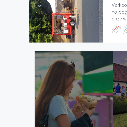
Verkoo
hotdogs
onze w