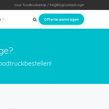
Voor foodtrucks
Hulp / FAQ
Blog
Contact
Login
▾
s
Offerte aanvragen
ge?
oodtruckbestellen!