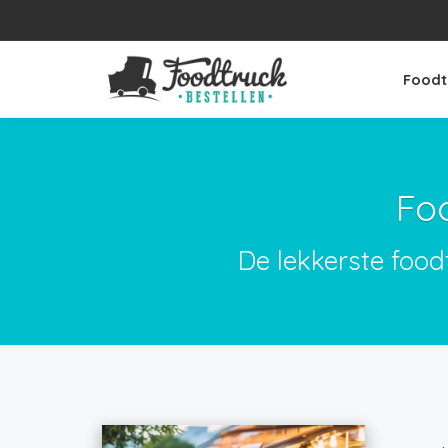
Foodt
Fo
De lekkerste food