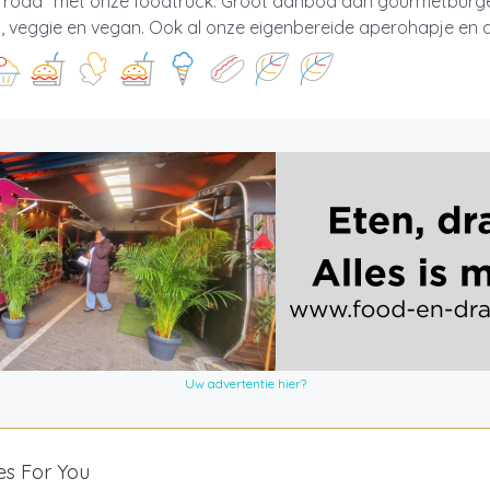
e road" met onze foodtruck. Groot aanbod aan gourmetburger
p, veggie en vegan. Ook al onze eigenbereide aperohapje en des
Uw advertentie hier?
es For You