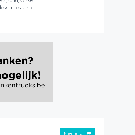
s, rund, varken,
sertjes zijn e...
Meer info