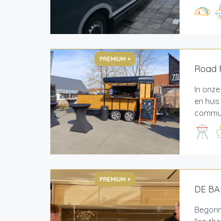
PREMIUM +
Road 
In onze
en huis
communi
PREMIUM +
DE B
Begonne