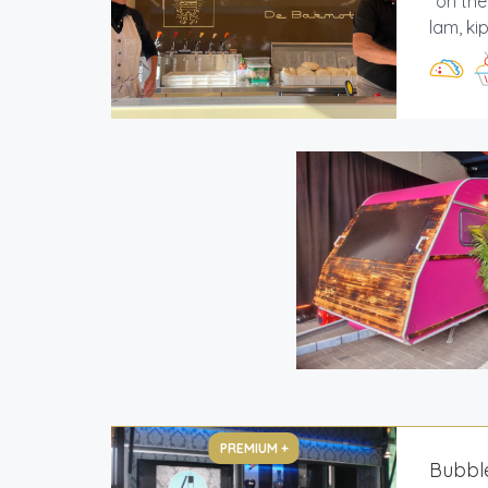
"on th
lam, ki
PREMIUM +
Bubbl