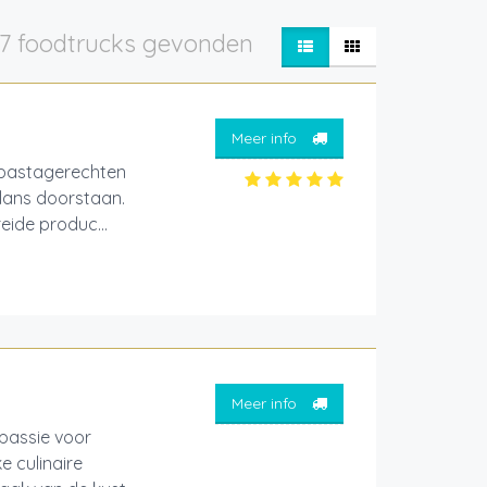
7 foodtrucks gevonden
Meer info
 pastagerechten
glans doorstaan.
eide produc...
Meer info
passie voor
 culinaire