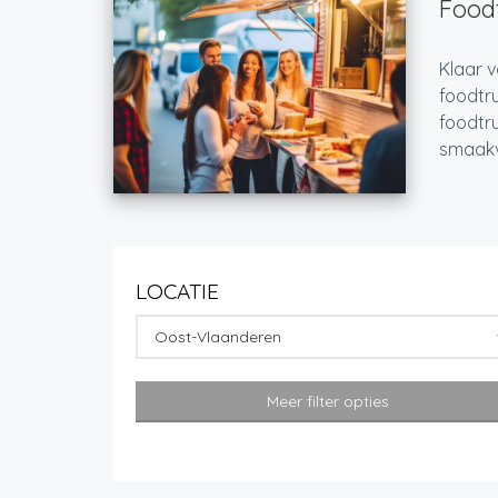
Foodt
Klaar v
foodtru
foodtru
smaakvo
LOCATIE
Oost-Vlaanderen
Meer filter opties