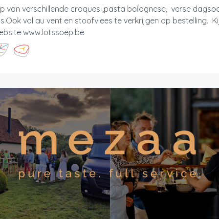
p van verschillende croques ,pasta boĺognese, verse dagso
.Ook vol au vent en stoofvlees te verkrijgen op bestelling. Kij
ebsite www.lotssoep.be