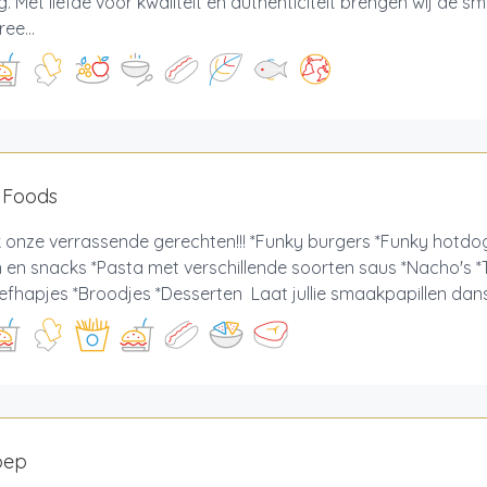
g. Met liefde voor kwaliteit en authenticiteit brengen wij de 
ee...
 Foods
 onze verrassende gerechten!!! *Funky burgers *Funky hotdo
n en snacks *Pasta met verschillende soorten saus *Nacho's 
iefhapjes *Broodjes *Desserten Laat jullie smaakpapillen danse
oep