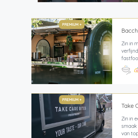
PREMIUM +
Bacch
Zin in
verfijn
fastfoo
PREMIUM +
Take C
Zin in 
smaak 
van top