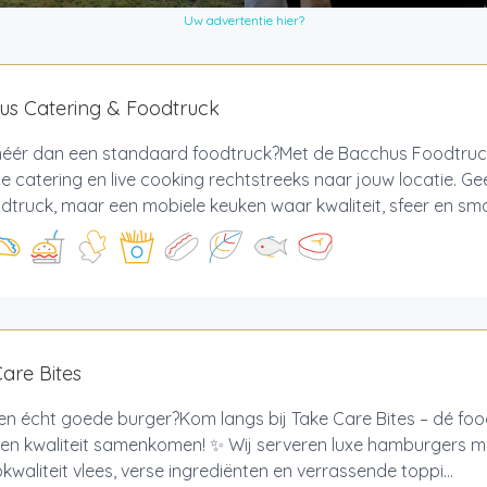
Uw advertentie hier?
us Catering & Foodtruck
 méér dan een standaard foodtruck?Met de Bacchus Foodtru
de catering en live cooking rechtstreeks naar jouw locatie. Ge
dtruck, maar een mobiele keuken waar kwaliteit, sfeer en sma
are Bites
een écht goede burger?Kom langs bij Take Care Bites – dé fo
en kwaliteit samenkomen! ✨ Wij serveren luxe hamburgers m
kwaliteit vlees, verse ingrediënten en verrassende toppi...