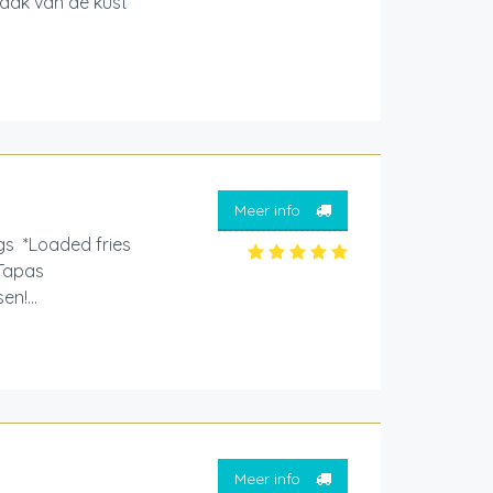
smaak van de kust
Meer info
gs *Loaded fries
*Tapas
n!...
Meer info