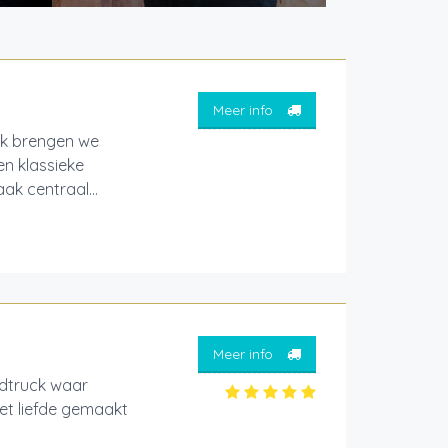
Meer info
ck brengen we
en klassieke
ak centraal...
Meer info
odtruck waar
et liefde gemaakt