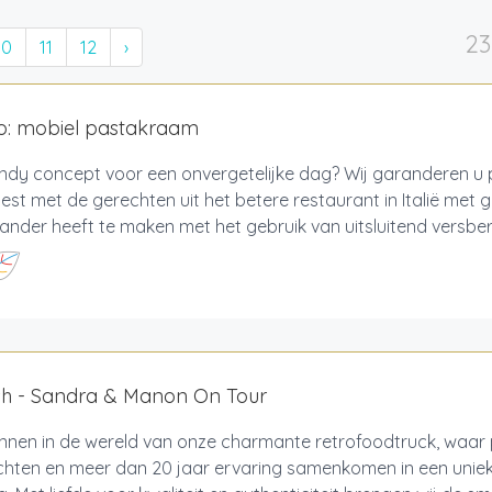
23
10
11
12
›
no: mobiel pastakraam
endy concept voor een onvergetelijke dag? Wij garanderen u
test met de gerechten uit het betere restaurant in Italië met 
ander heeft te maken met het gebruik van uitsluitend versber
sh - Sandra & Manon On Tour
nnen in de wereld van onze charmante retrofoodtruck, waar 
hten en meer dan 20 jaar ervaring samenkomen in een unieke