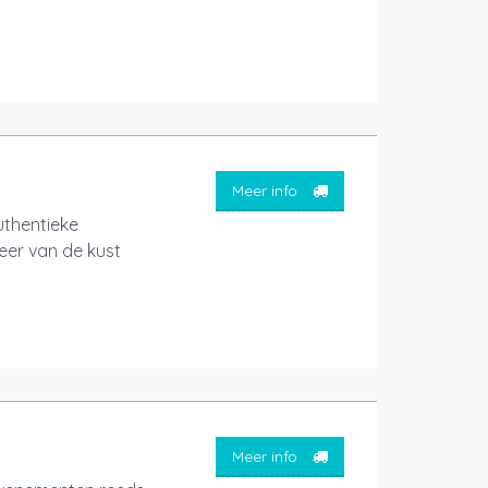
Meer info
thentieke
feer van de kust
Meer info