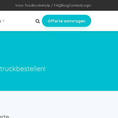
Voor foodtrucks
Hulp / FAQ
Blog
Contact
Login
▾
s
Offerte aanvragen
truckbestellen!
rte.