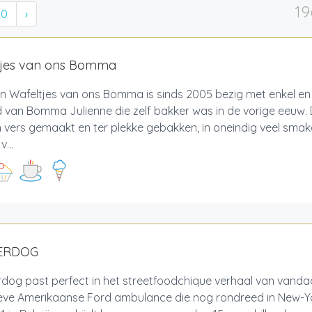
19
10
›
tjes van ons Bomma
 Wafeltjes van ons Bomma is sinds 2005 bezig met enkel en a
 van Bomma Julienne die zelf bakker was in de vorige eeuw. 
vers gemaakt en ter plekke gebakken, in oneindig veel smake
...
ERDOG
dog past perfect in het streetfoodchique verhaal van vanda
ieve Amerikaanse Ford ambulance die nog rondreed in New-Y