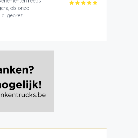
evenementen reeds
ers, als onze
al geprez...