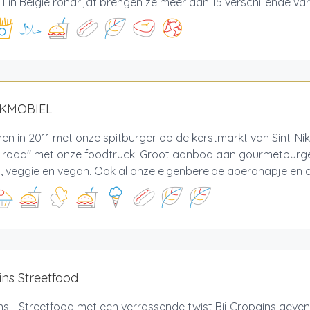
 1 in België rondrijdt brengen ze meer dan 15 verschillende varië
AKMOBIEL
n in 2011 met onze spitburger op de kerstmarkt van Sint-Nik
e road" met onze foodtruck. Groot aanbod aan gourmetburger
p, veggie en vegan. Ook al onze eigenbereide aperohapje en des
ns Streetfood
s - Streetfood met een verrassende twist Bij Cropains geven