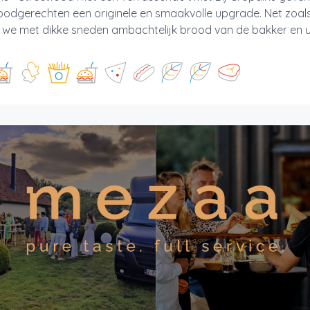
oodgerechten een originele en smaakvolle upgrade. Net zoals
 we met dikke sneden ambachtelijk brood van de bakker en u