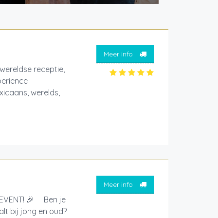
Meer info
wereldse receptie,
perience
xicaans, werelds,
Meer info
EVENT! 🎉 Ben je
lt bij jong en oud?