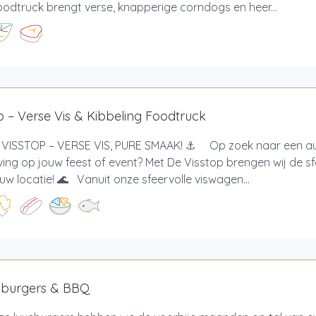
odtruck brengt verse, knapperige corndogs en heer...
p – Verse Vis & Kibbeling Foodtruck
VISSTOP – VERSE VIS, PURE SMAAK! ⚓ Op zoek naar een au
ving op jouw feest of event? Met De Visstop brengen wij de s
uw locatie! 🌊 Vanuit onze sfeervolle viswagen...
y burgers & BBQ