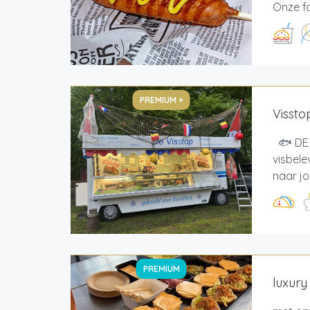
Onze fo
PREMIUM +
Vissto
🐟 DE 
visbele
naar jo
PREMIUM
luxur