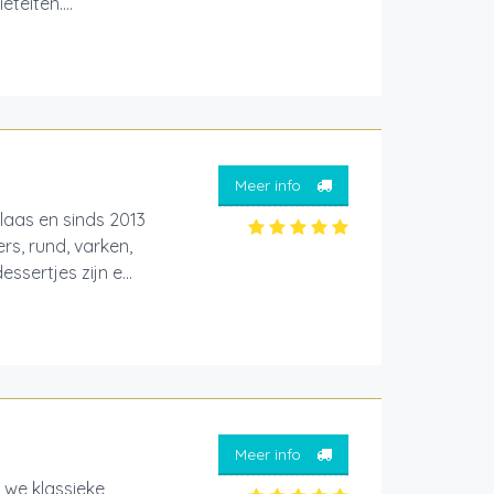
teiten....
Meer info
laas en sinds 2013
s, rund, varken,
sertjes zijn e...
Meer info
 we klassieke