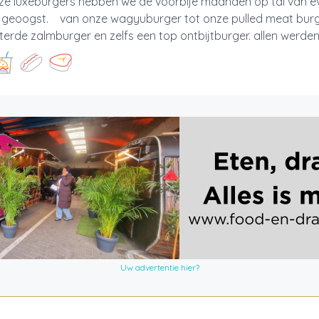
ze luxeburgers hebben we de voorbije maanden op tal van 
of geoogst. van onze wagyuburger tot onze pulled meat burg
erde zalmburger en zelfs een top ontbijtburger. allen werden 
Uw advertentie hier?