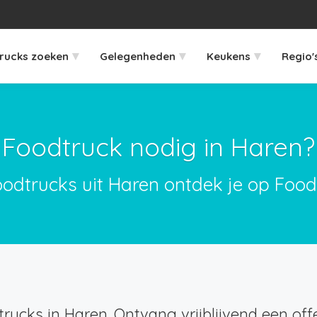
▾
▾
▾
rucks zoeken
Gelegenheden
Keukens
Regio'
Foodtruck nodig in Haren?
oodtrucks uit Haren ontdek je op Food
rucks in Haren. Ontvang vrijblijvend een offe