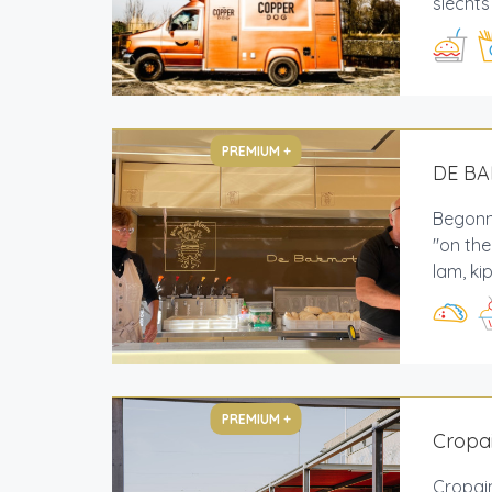
slechts
PREMIUM +
DE B
Begonne
"on th
lam, ki
PREMIUM +
Cropai
Cropain