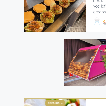
met on
veel l
geroost
PREMIUM +