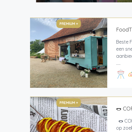
PREMIUM +
FoodT
Beste F
een sne
aanbied
.....
PREMIUM +
🌭 CO
🌭 COR
op zoek