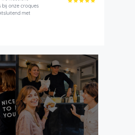
 bij onze croques
itsluitend met