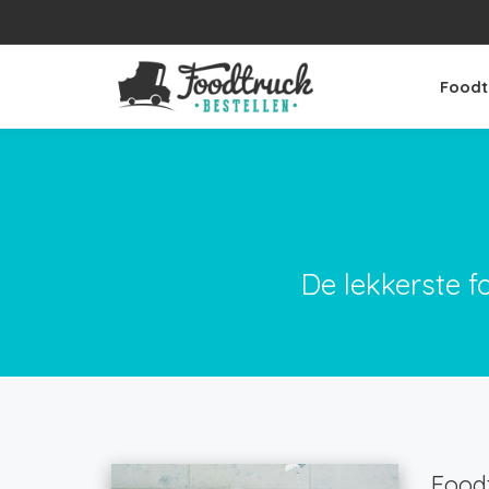
Foodt
De lekkerste f
Foodt