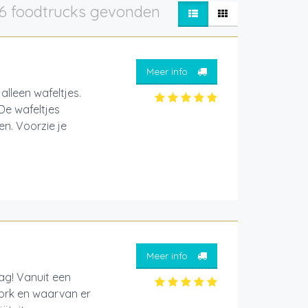
6 foodtrucks gevonden
Meer info
lleen wafeltjes.
De wafeltjes
n. Voorzie je
Meer info
ag! Vanuit een
ork en waarvan er