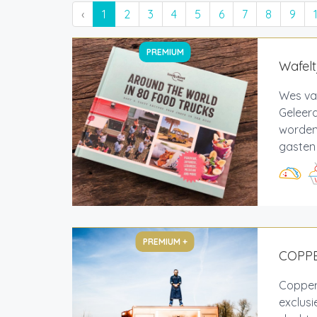
‹
1
2
3
4
5
6
7
8
9
PREMIUM
Wafel
Wes van
Geleerd
worden 
gasten v
PREMIUM +
COPP
Copper
exclus