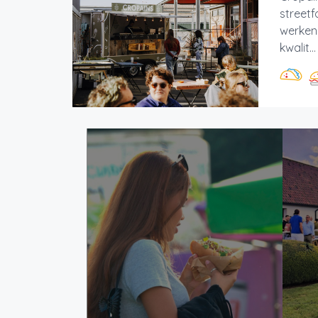
streetf
werken
kwalit...