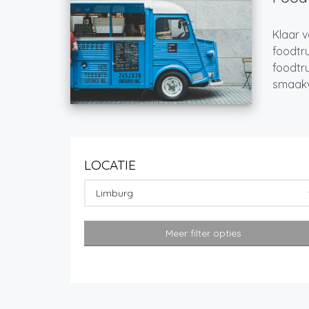
Klaar v
foodtru
foodtru
smaakvo
LOCATIE
Limburg
Meer filter opties