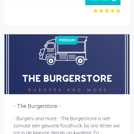
PREMIUM
- The Burgerstore -
- Burgers and more - The Burgerstore is niet
zomaar een gewone foodtruck, bij ons letten we
tot in de kleinste details op kwaliteit. En