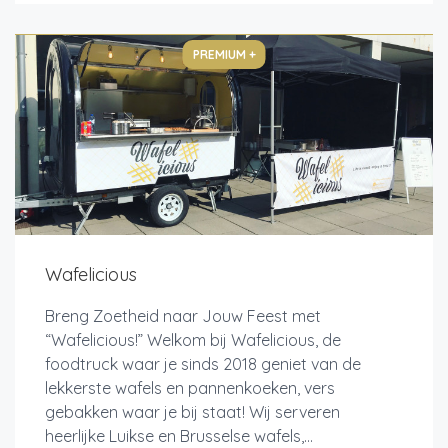
PREMIUM +
Wafelicious
Breng Zoetheid naar Jouw Feest met
“Wafelicious!” Welkom bij Wafelicious, de
foodtruck waar je sinds 2018 geniet van de
lekkerste wafels en pannenkoeken, vers
gebakken waar je bij staat! Wij serveren
heerlijke Luikse en Brusselse wafels,...