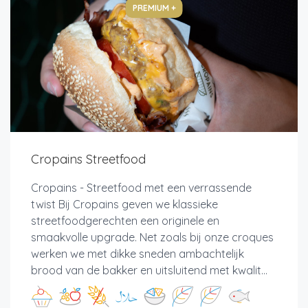
PREMIUM +
Cropains Streetfood
Cropains - Streetfood met een verrassende
twist Bij Cropains geven we klassieke
streetfoodgerechten een originele en
smaakvolle upgrade. Net zoals bij onze croques
werken we met dikke sneden ambachtelijk
brood van de bakker en uitsluitend met kwalit...