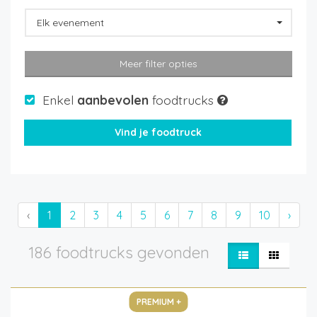
Elk evenement
Meer filter opties
Enkel
aanbevolen
foodtrucks
‹
1
2
3
4
5
6
7
8
9
10
›
186 foodtrucks gevonden
PREMIUM +