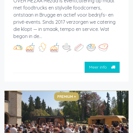
OVER MEZAA Mezaa is eventcatering op maat
met foodtrucks en stijlvolle foodcorners,
ontstaan in Brugge en actief voor bedrijfs- en
privé-events. Sinds 2017 verzorgen we catering
die klopt — in smaak, tempo en service. Wat
begon in de...
Meer info
PREMIUM +