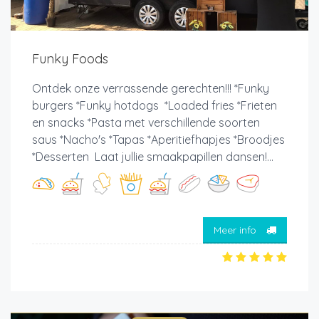
Funky Foods
Ontdek onze verrassende gerechten!!! *Funky
burgers *Funky hotdogs *Loaded fries *Frieten
en snacks *Pasta met verschillende soorten
saus *Nacho's *Tapas *Aperitiefhapjes *Broodjes
*Desserten Laat jullie smaakpapillen dansen!...
Meer info