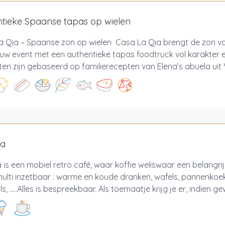
tieke Spaanse tapas op wielen
a Qia – Spaanse zon op wielen Casa La Qia brengt de zon v
ouw event met een authentieke tapas foodtruck vol karakter
en zijn gebaseerd op familierecepten van Elena’s abuela uit V
ta
a is een mobiel retro café, waar koffie weliswaar een belangrij
multi inzetbaar : warme en koude dranken, wafels, pannenkoeke
s, .....Alles is bespreekbaar. Als toemaatje krijg je er, indien gew