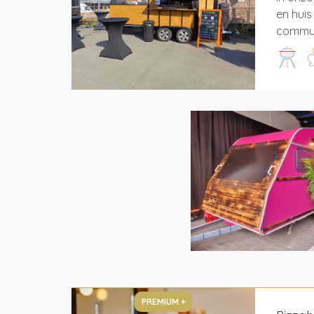
en huis
communi
PREMIUM +