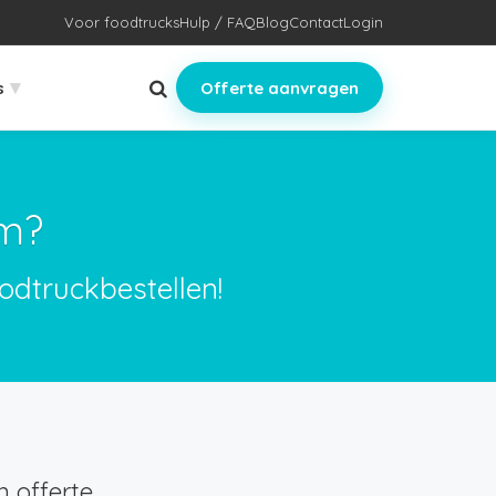
Voor foodtrucks
Hulp / FAQ
Blog
Contact
Login
▾
s
Offerte aanvragen
em?
odtruckbestellen!
 offerte.