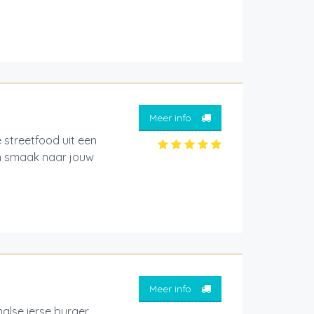
Meer info
streetfood uit een
en smaak naar jouw
Meer info
alse ierse burger