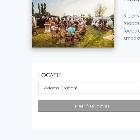
Klaar v
foodtru
foodtru
smaakvo
LOCATIE
Vlaams-Brabant
Meer filter opties