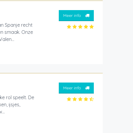
Meer info
an Spanje recht
 en smaak. Onze
alen...
Meer info
ke rol speelt. De
n, ijsjes,
...