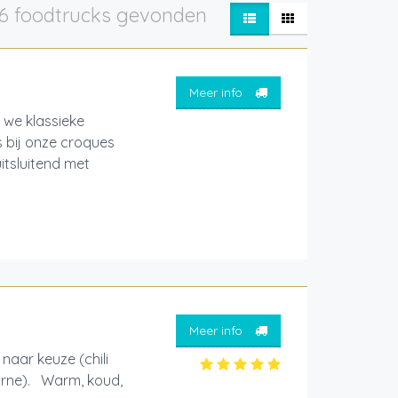
6 foodtrucks gevonden
Meer info
 we klassieke
 bij onze croques
itsluitend met
Meer info
 naar keuze (chili
 carne). Warm, koud,