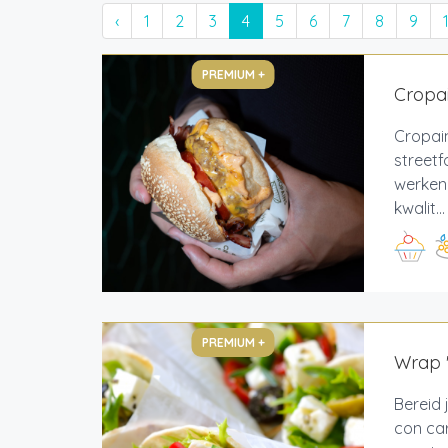
‹
1
2
3
4
5
6
7
8
9
PREMIUM +
Cropai
Cropain
streetf
werken
kwalit...
PREMIUM +
Wrap '
Bereid 
con car