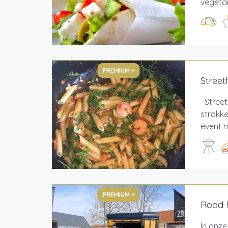
vegetari
PREMIUM +
Street
Street
strakk
event m
PREMIUM +
Road 
In onze