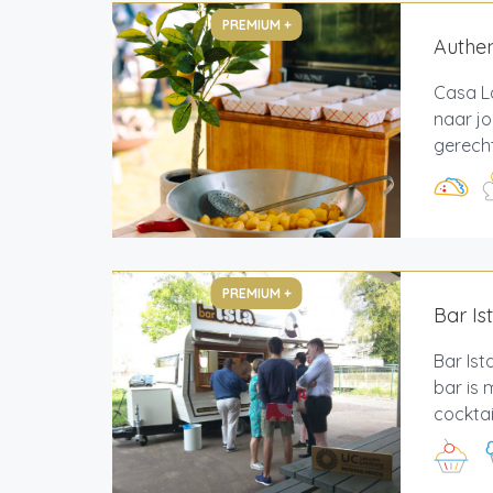
PREMIUM +
Authen
Casa L
naar j
gerecht
PREMIUM +
Bar Is
Bar Ist
bar is 
cocktail