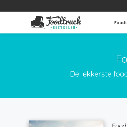
Foodt
Fo
De lekkerste foo
Foodt