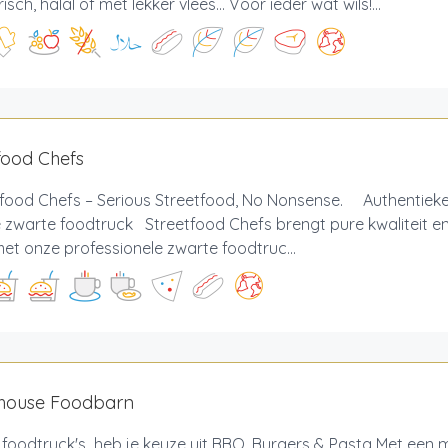
sch, halal of met lekker vlees... Voor ieder wat wils!...
food Chefs
food Chefs – Serious Streetfood, No Nonsense. Authentieke 
e zwarte foodtruck Streetfood Chefs brengt pure kwaliteit 
et onze professionele zwarte foodtruc...
house Foodbarn
 foodtruck's heb je keuze uit BBQ, Burgers & Pasta Met een m