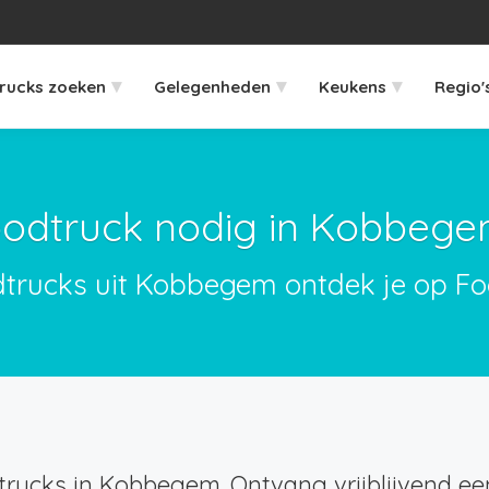
▾
▾
▾
rucks zoeken
Gelegenheden
Keukens
Regio'
odtruck nodig in Kobbeg
dtrucks uit Kobbegem ontdek je op Fo
rucks in Kobbegem. Ontvang vrijblijvend een