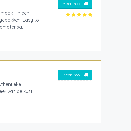
Meer info
maak... in een
 gebakken. Easy to
tomatensa...
Meer info
thentieke
feer van de kust