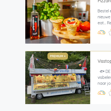
Pizzah
Bestel 
nieuwe 
eat... 
PREMIUM +
Vissto
🐟 DE 
visbele
naar jo