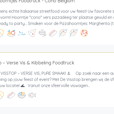
oorntjes Foodtruck - Cono Belgium
eens echte Italiaanse streetfood voor uw feest! Uw favoriete s
vorm! Hoorntje "cono" vers pizzadeeg ter plaatse gevuld en
Ready to party... Smaken voor de Pizzahoorntjes: Margherita (
p – Verse Vis & Kibbeling Foodtruck
VISSTOP – VERSE VIS, PURE SMAAK! ⚓ Op zoek naar een au
ving op jouw feest of event? Met De Visstop brengen wij de s
uw locatie! 🌊 Vanuit onze sfeervolle viswagen...