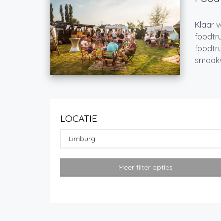
Klaar v
foodtru
foodtru
smaakvo
LOCATIE
Limburg
Meer filter opties