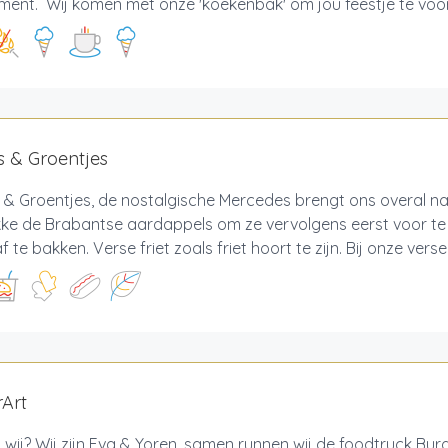
ment. Wij komen met onze 'koekenbak' om jou feestje te voorz
es & Groentjes
s & Groentjes, de nostalgische Mercedes brengt ons overal naa
ekke de Brabantse aardappels om ze vervolgens eerst voor t
f te bakken. Verse friet zoals friet hoort te zijn. Bij onze verse 
Art
n wij? Wij zijn Eva & Yoren, samen runnen wij de foodtruck Burg