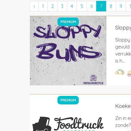
‹
1
2
3
4
5
6
7
8
9
PREMIUM
Slopp
Sloppy
gevuld
verrukk
is h...
PREMIUM
Koeke
Zin in 
zonde? 