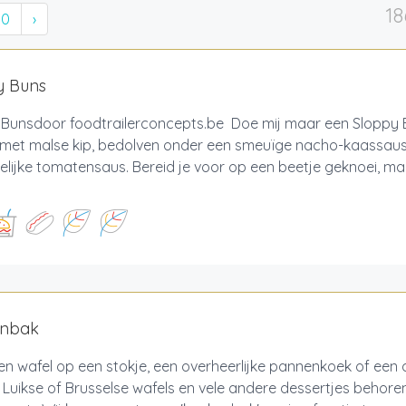
18
10
›
y Buns
 Bunsdoor foodtrailerconcepts.be Doe mij maar een Sloppy 
 met malse kip, bedolven onder een smeuïge nacho-kaassaus
elijke tomatensaus. Bereid je voor op een beetje geknoei, ma
nbak
een wafel op een stokje, een overheerlijke pannenkoek of een
Luikse of Brusselse wafels en vele andere dessertjes behore