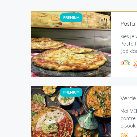
PREMIUM
Pasta 
kies je
Pasta f
(dé klas
PREMIUM
Verde
Met VE
contrei
alsook 