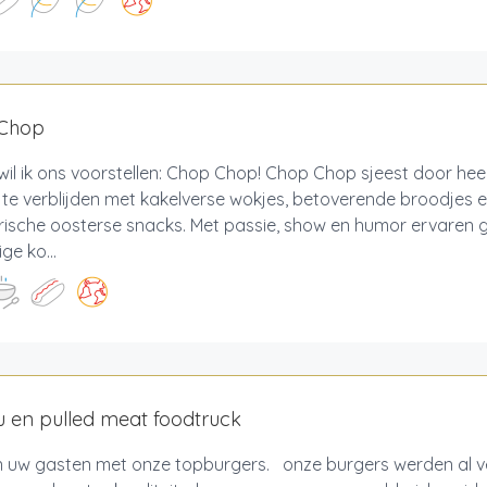
Chop
il ik ons voorstellen: Chop Chop! Chop Chop sjeest door he
te verblijden met kakelverse wokjes, betoverende broodjes 
rische oosterse snacks. Met passie, show en humor ervaren 
ge ko...
 en pulled meat foodtruck
 uw gasten met onze topburgers. onze burgers werden al v