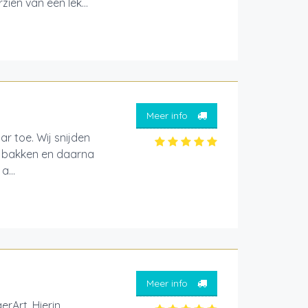
ien van een lek...
Meer info
r toe. Wij snijden
e bakken en daarna
a...
Meer info
erArt. Hierin