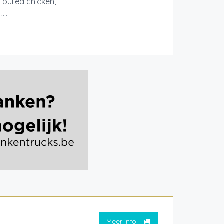
pulled chicken,
...
Meer info