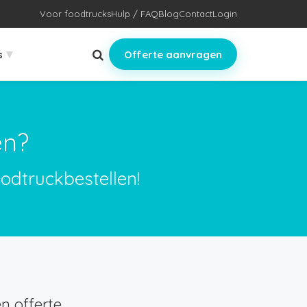
Voor foodtrucks
Hulp / FAQ
Blog
Contact
Login
▾
s
Offerte aanvragen
en?
odtruckbestellen!
n offerte.