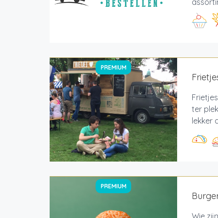
assorti
PREMIUM
Frietj
Frietje
ter pl
lekker a
PREMIUM
Burger
Wie zij