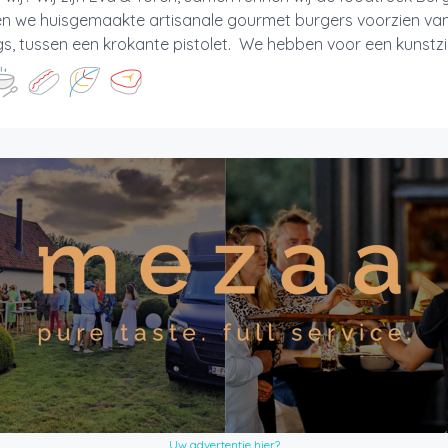
n we huisgemaakte artisanale gourmet burgers voorzien van 
s, tussen een krokante pistolet. We hebben voor een kunstzi
Uw advertentie hier?