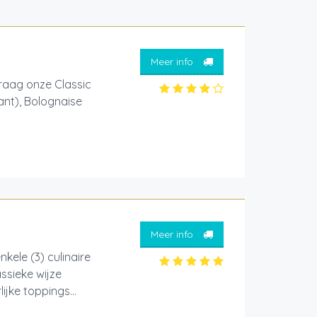
Meer info
raag onze Classic
ant), Bolognaise
Meer info
ele (3) culinaire
ssieke wijze
jke toppings...