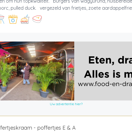
n om hun topkwaliteit. burgers van wagyurund, huisbereide 
porc, pulled duck. vergezeld van frietjes, zoete aardappelfriet
Uw advertentie hier?
fertjeskraam - poffertjes E & A