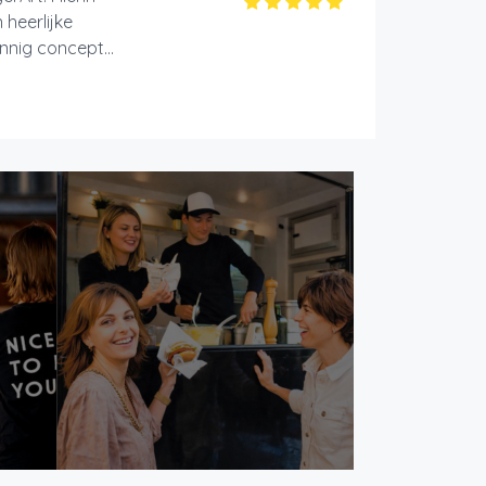
heerlijke
nnig concept...