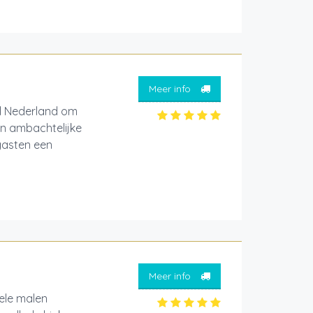
Meer info
el Nederland om
en ambachtelijke
gasten een
Meer info
ele malen