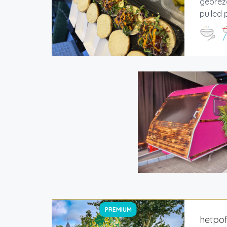
gepreze
pulled 
PREMIUM
hetpof