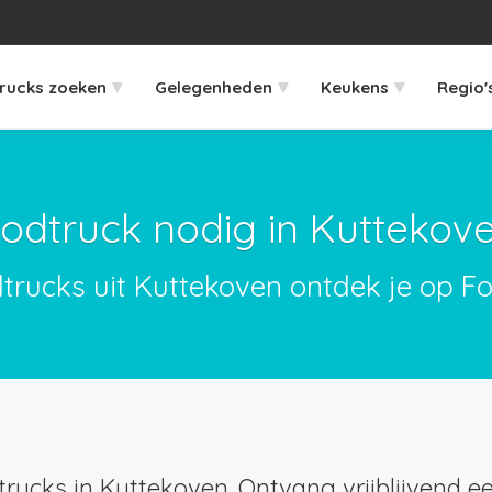
▾
▾
▾
rucks zoeken
Gelegenheden
Keukens
Regio'
odtruck nodig in Kuttekov
dtrucks uit Kuttekoven ontdek je op Fo
rucks in Kuttekoven. Ontvang vrijblijvend ee