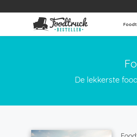
Foodt
Fo
De lekkerste foo
Foodt