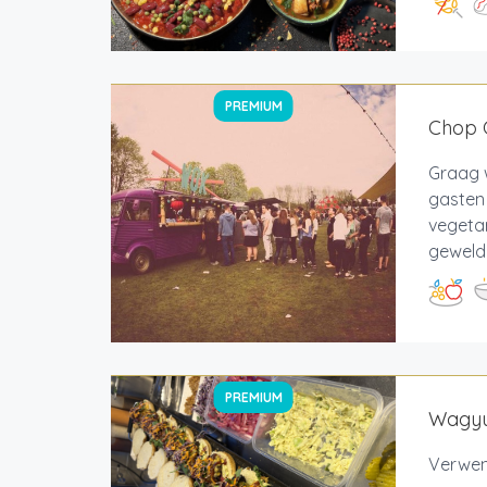
PREMIUM
Chop 
Graag w
gasten 
vegeta
geweldi
PREMIUM
Wagyu
Verwen