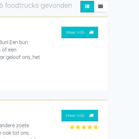
6 foodtrucks gevonden
Meer info
Bun! Een bun
 of een
ar geloof ons, het
Meer info
 andere zoete
n ook tot ons