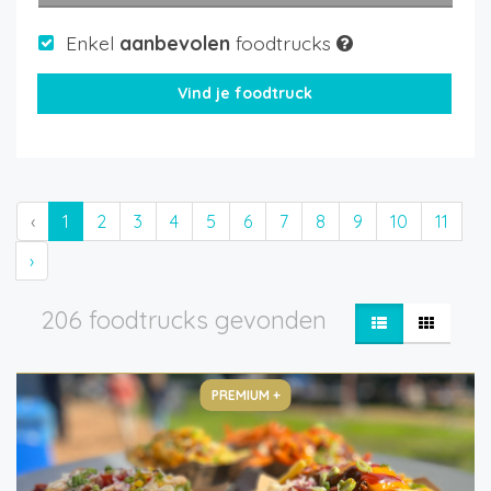
Enkel
aanbevolen
foodtrucks
‹
1
2
3
4
5
6
7
8
9
10
11
›
206 foodtrucks gevonden
PREMIUM +