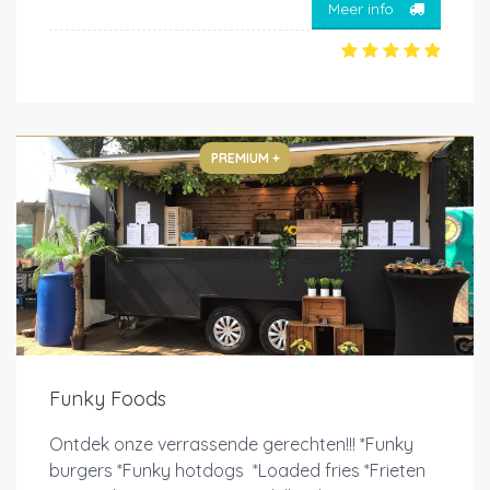
Meer info
PREMIUM +
Funky Foods
Ontdek onze verrassende gerechten!!! *Funky
burgers *Funky hotdogs *Loaded fries *Frieten