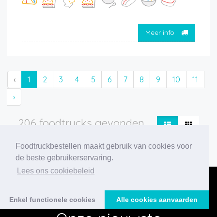
Meer info
‹
1
2
3
4
5
6
7
8
9
10
11
›
206 foodtrucks gevonden
Foodtruckbestellen maakt gebruik van cookies voor
de beste gebruikerservaring.
Lees ons cookiebeleid
Enkel functionele cookies
Alle cookies aanvaarden