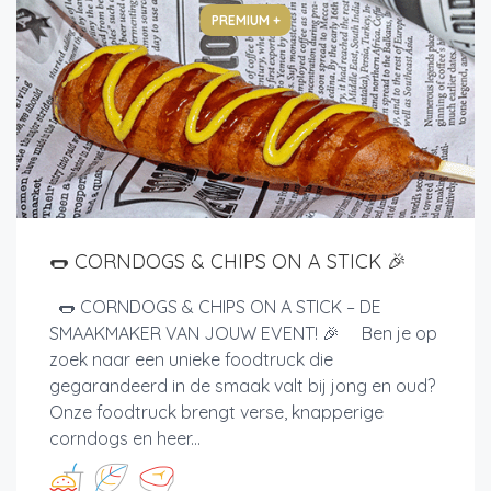
PREMIUM +
🌭 CORNDOGS & CHIPS ON A STICK 🎉
🌭 CORNDOGS & CHIPS ON A STICK – DE
SMAAKMAKER VAN JOUW EVENT! 🎉 Ben je op
zoek naar een unieke foodtruck die
gegarandeerd in de smaak valt bij jong en oud?
Onze foodtruck brengt verse, knapperige
corndogs en heer...