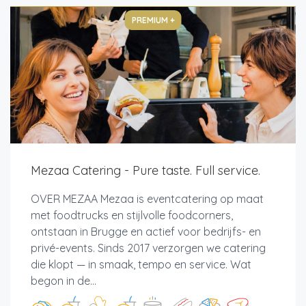
PREMIUM +
Mezaa Catering - Pure taste. Full service.
OVER MEZAA Mezaa is eventcatering op maat
met foodtrucks en stijlvolle foodcorners,
ontstaan in Brugge en actief voor bedrijfs- en
privé-events. Sinds 2017 verzorgen we catering
die klopt — in smaak, tempo en service. Wat
begon in de...