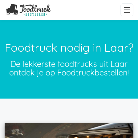
Foodtruck nodig in Laar?
De lekkerste foodtrucks uit Laar
ontdek je op Foodtruckbestellen!