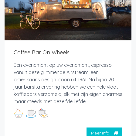
Coffee Bar On Wheels
Een evenement op uw evenement, espresso
vanuit deze glimmende Airstream, een
amerikaans design icoon uit 1961. Na bijna 20
jaar barsita ervaring hebben we een hele vloot
koffiebars verzameld, elk met zijn eigen charmes
maar steeds met dezelfde liefde...
Meer info