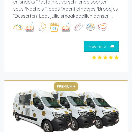
en snacks *Pasta met verschillende soorten
saus *Nacho's *Tapas *Aperitiefhapjes *Broodjes
*Desserten Laat jullie smaakpapillen dansen!...
Meer info
PREMIUM +