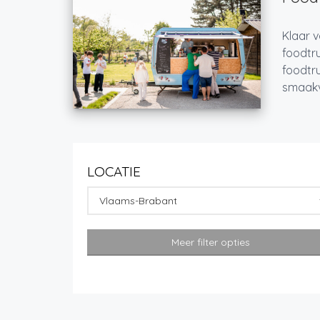
Klaar v
foodtru
foodtru
smaakvo
LOCATIE
Vlaams-Brabant
Meer filter opties