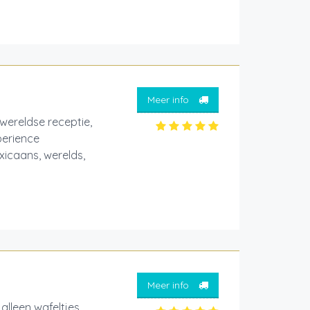
Meer info
wereldse receptie,
perience
xicaans, werelds,
Meer info
lleen wafeltjes.