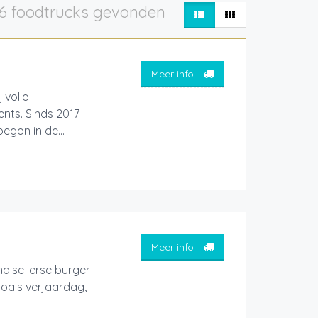
6 foodtrucks gevonden
Meer info
lvolle
ents. Sinds 2017
egon in de...
Meer info
alse ierse burger
zoals verjaardag,