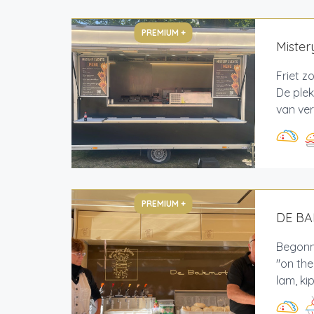
PREMIUM +
Mistery
Friet z
De plek
van ver
PREMIUM +
DE B
Begonne
"on th
lam, ki