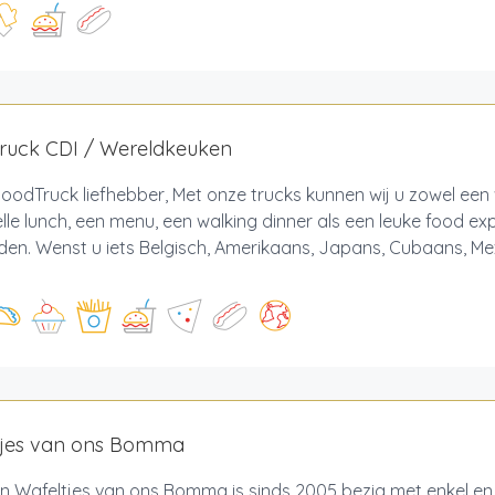
ruck CDI / Wereldkeuken
oodTruck liefhebber, Met onze trucks kunnen wij u zowel een 
lle lunch, een menu, een walking dinner als een leuke food ex
en. Wenst u iets Belgisch, Amerikaans, Japans, Cubaans, Me
tjes van ons Bomma
 Wafeltjes van ons Bomma is sinds 2005 bezig met enkel en a