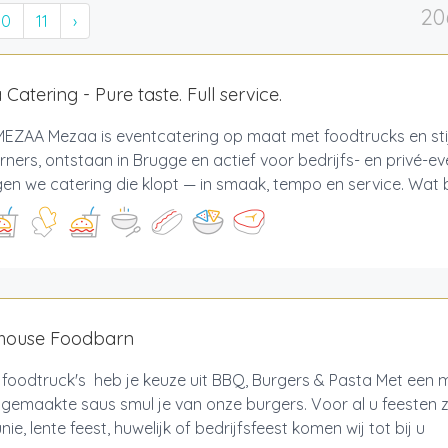
20
10
11
›
Catering - Pure taste. Full service.
EZAA Mezaa is eventcatering op maat met foodtrucks en stij
ners, ontstaan in Brugge en actief voor bedrijfs- en privé-ev
en we catering die klopt — in smaak, tempo en service. Wat b
house Foodbarn
 foodtruck's heb je keuze uit BBQ, Burgers & Pasta Met een m
 gemaakte saus smul je van onze burgers. Voor al u feesten 
e, lente feest, huwelijk of bedrijfsfeest komen wij tot bij u