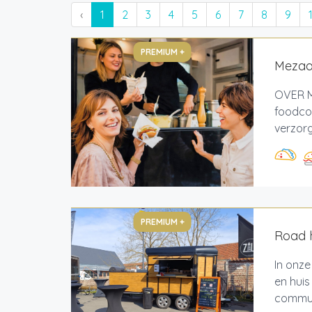
‹
1
2
3
4
5
6
7
8
9
PREMIUM +
Mezaa 
OVER M
foodcor
verzorg
PREMIUM +
Road 
In onze
en huis
communi