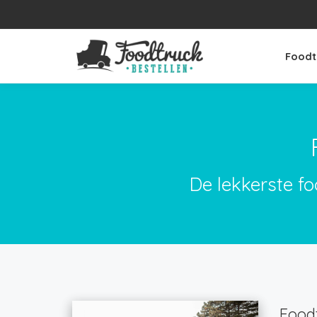
Foodt
De lekkerste f
Foodt