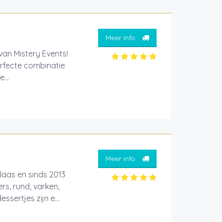
Meer info
van Mistery Events!
erfecte combinatie
...
Meer info
laas en sinds 2013
s, rund, varken,
sertjes zijn e...