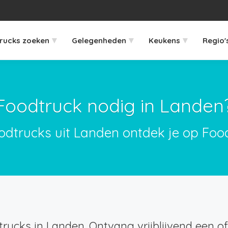
▾
▾
▾
rucks zoeken
Gelegenheden
Keukens
Regio'
Foodtruck nodig in Landen
oodtrucks uit Landen ontdek je op Food
rucks in Landen. Ontvang vrijblijvend een of