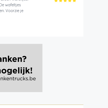
De wafeltjes
n. Voorzie je