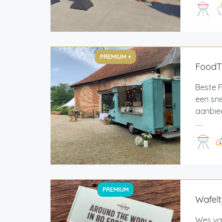
PREMIUM +
FoodT
Beste F
een sne
aanbied
.....
PREMIUM
Wafel
Wes van