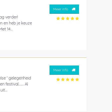
Meer info
aag verder!
en en heb je keuze
et 14...
Meer info
else ' gelegenheid
estival....... Al
t...