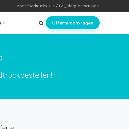
Voor foodtrucks
Hulp / FAQ
Blog
Contact
Login
▾
s
Offerte aanvragen
?
truckbestellen!
ferte.