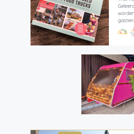
Geleerd
worden 
gasten v