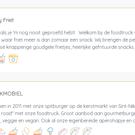
 Friet
oals je 'm nog nooit geproefd hebt! Welkom bij de foodtruck 
 waar friet meer is dan zomaar een snack. Wij brengen de p
se knapperige goudgele frietjes, heerlijke gefrituurde snacks e
AKMOBIEL
n in 2011 met onze spitburger op de kerstmarkt van Sint-Nik
e road" met onze foodtruck. Groot aanbod aan gourmetburger
p, veggie en vegan. Ook al onze eigenbereide aperohapje en des