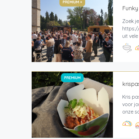
PREMIUM +
Funky
Zoek je
https:/
uit vel
PREMIUM
krispa
Kris pa
voor jo
onze sa