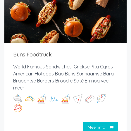
Buns Foodtruck
World Famous Sandwiches. Griekse Pita Gyros
American Hotdogs Bao Buns Surinaamse Bara
Brabantse Burgers Broodje Saté En nog veel
meer.
Meer info