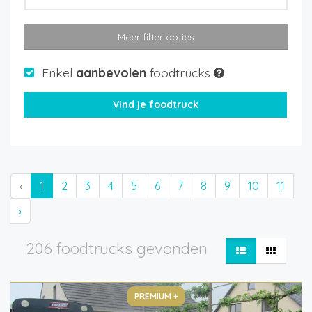
Meer filter opties
Enkel
aanbevolen
foodtrucks
‹
1
2
3
4
5
6
7
8
9
10
11
›
206 foodtrucks gevonden
PREMIUM +