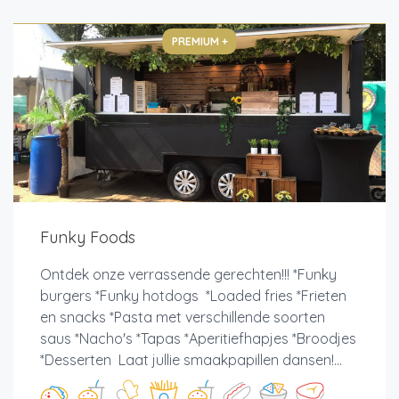
PREMIUM +
Funky Foods
Ontdek onze verrassende gerechten!!! *Funky
burgers *Funky hotdogs *Loaded fries *Frieten
en snacks *Pasta met verschillende soorten
saus *Nacho's *Tapas *Aperitiefhapjes *Broodjes
*Desserten Laat jullie smaakpapillen dansen!...