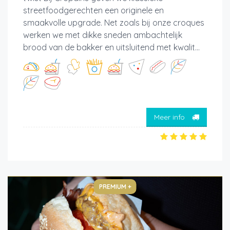
streetfoodgerechten een originele en
smaakvolle upgrade. Net zoals bij onze croques
werken we met dikke sneden ambachtelijk
brood van de bakker en uitsluitend met kwalit...
Meer info
PREMIUM +