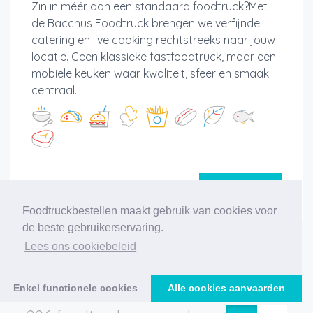
Zin in méér dan een standaard foodtruck?Met
de Bacchus Foodtruck brengen we verfijnde
catering en live cooking rechtstreeks naar jouw
locatie. Geen klassieke fastfoodtruck, maar een
mobiele keuken waar kwaliteit, sfeer en smaak
centraal...
Meer info
Foodtruckbestellen maakt gebruik van cookies voor
de beste gebruikerservaring.
Lees ons cookiebeleid
‹
1
2
3
4
5
6
7
8
9
10
11
›
Enkel functionele cookies
Alle cookies aanvaarden