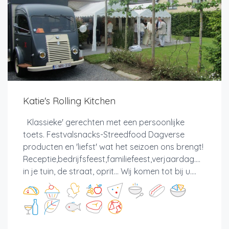
Katie's Rolling Kitchen
Klassieke' gerechten met een persoonlijke
toets. Festvalsnacks-Streedfood Dagverse
producten en 'liefst' wat het seizoen ons brengt!
Receptie,bedrijfsfeest,familiefeest,verjaardag....
in je tuin, de straat, oprit... Wij komen tot bij u....