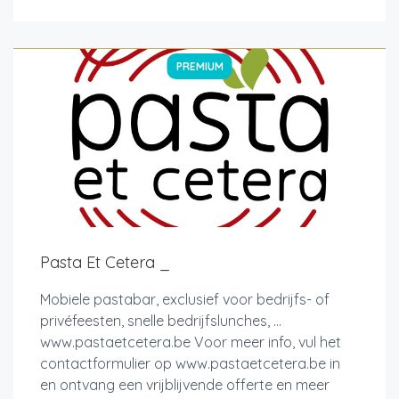
PREMIUM
Pasta Et Cetera _
Mobiele pastabar, exclusief voor bedrijfs- of
privéfeesten, snelle bedrijfslunches, ...
www.pastaetcetera.be Voor meer info, vul het
contactformulier op www.pastaetcetera.be in
en ontvang een vrijblijvende offerte en meer