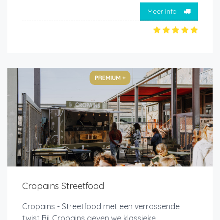
Meer info
PREMIUM +
Cropains Streetfood
Cropains - Streetfood met een verrassende
twist Bij Cropains geven we klassieke