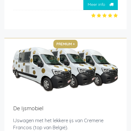
Meer info
PREMIUM +
De Ijsmobiel
IJswagen met het lekkere ijs van Cremerie
Francois (top van België).