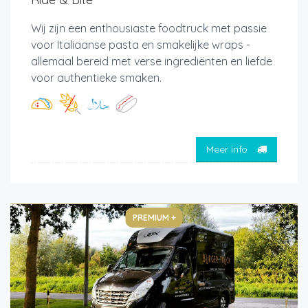
Wij zijn een enthousiaste foodtruck met passie
voor Italiaanse pasta en smakelijke wraps -
allemaal bereid met verse ingrediënten en liefde
voor authentieke smaken.
Meer info
PREMIUM +