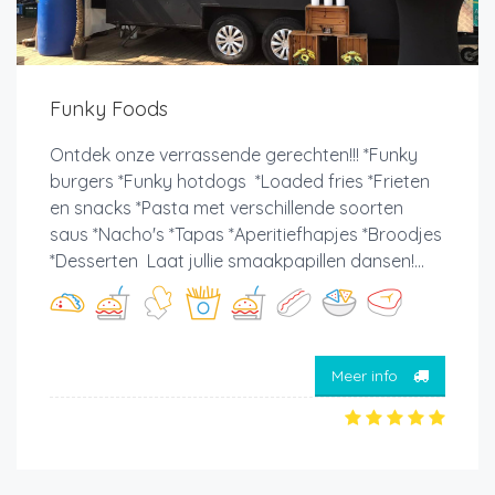
Funky Foods
Ontdek onze verrassende gerechten!!! *Funky
burgers *Funky hotdogs *Loaded fries *Frieten
en snacks *Pasta met verschillende soorten
saus *Nacho's *Tapas *Aperitiefhapjes *Broodjes
*Desserten Laat jullie smaakpapillen dansen!...
Meer info