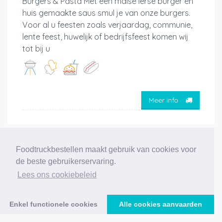
Burgers & Pasta Met een malse ierse burger en
huis gemaakte saus smul je van onze burgers.
Voor al u feesten zoals verjaardag, communie,
lente feest, huwelijk of bedrijfsfeest komen wij
tot bij u
Meer info
‹
1
2
3
4
5
6
7
8
9
10
11
Foodtruckbestellen maakt gebruik van cookies voor
de beste gebruikerservaring.
›
Lees ons cookiebeleid
206 foodtrucks gevonden
Enkel functionele cookies
Alle cookies aanvaarden