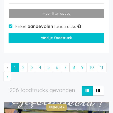
Meer filter opties
Enkel
aanbevolen
foodtrucks
‹
1
2
3
4
5
6
7
8
9
10
11
›
206 foodtrucks gevonden
PREMIUM +