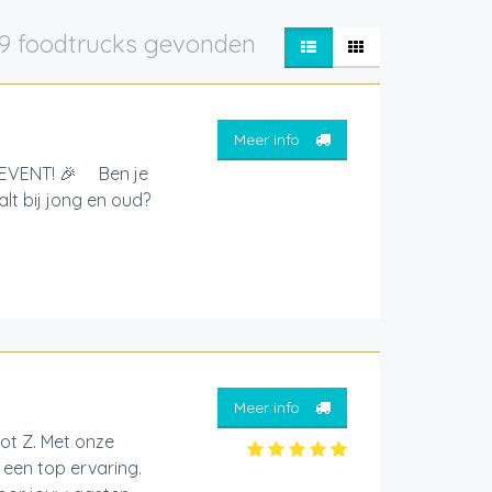
9 foodtrucks gevonden
Meer info
EVENT! 🎉 Ben je
lt bij jong en oud?
Meer info
tot Z. Met onze
een top ervaring.