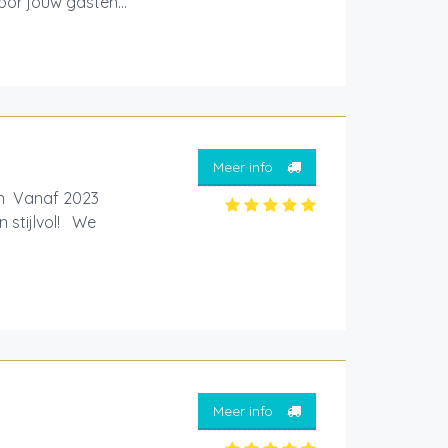
oor jouw gasten...
Meer info
nen Vanaf 2023
n stijlvol! We
Meer info