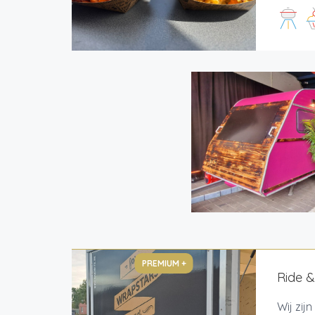
PREMIUM +
Ride &
Wij zij