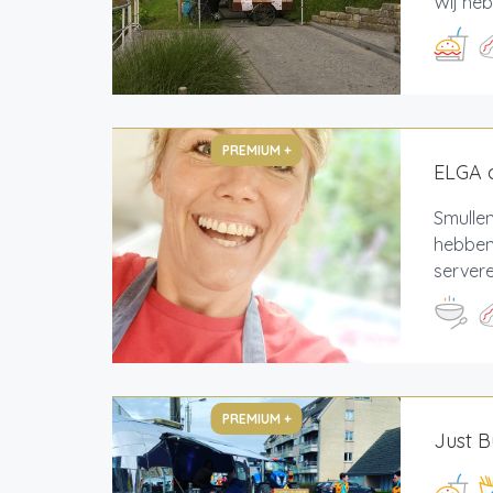
Wij heb
PREMIUM +
ELGA o
Smullen
hebben 
servere
PREMIUM +
Just B