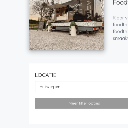
Foodt
Klaar v
foodtru
foodtru
smaakvo
LOCATIE
Antwerpen
Meer filter opties