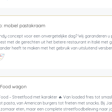
no: mobiel pastakraam
endy concept voor een onvergetelijke dag? Wij garanderen u
test met de gerechten uit het betere restaurant in Italië met 
ander heeft te maken met het gebruik van uitsluitend versber
nFood wagon
ood – Streetfood met karakter 🔥 Van loaded fries tot smas
ot pasta, van American burgers tot frieten met snacks. Bij 
 zomaar eten, maar een complete streetfoodbeleving naar jou