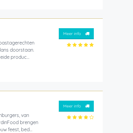
Meer info
 pastagerechten
glans doorstaan.
eide produc...
Meer info
hburgers, van
JardinFood brengen
w feest, bed...