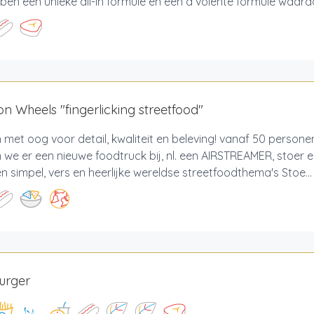
ben een unieke all-in formule en een a volente formule waard
n Wheels "fingerlicking streetfood"
 met oog voor detail, kwaliteit en beleving! vanaf 50 perso
we er een nieuwe foodtruck bij, nl. een AIRSTREAMER, stoer e
n simpel, vers en heerlijke wereldse streetfoodthema's Stoe...
urger