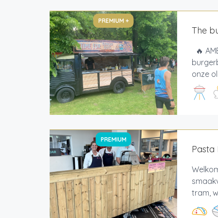
PREMIUM +
The b
🔥 AMB
burgerb
onze o
PREMIUM
Pasta 
Welkom
smaakvo
tram, w