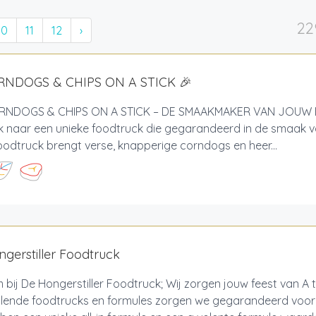
22
10
11
12
›
RNDOGS & CHIPS ON A STICK 🎉
NDOGS & CHIPS ON A STICK – DE SMAAKMAKER VAN JOUW 
 naar een unieke foodtruck die gegarandeerd in de smaak va
odtruck brengt verse, knapperige corndogs en heer...
gerstiller Foodtruck
bij De Hongerstiller Foodtruck; Wij zorgen jouw feest van A 
llende foodtrucks en formules zorgen we gegarandeerd voor 