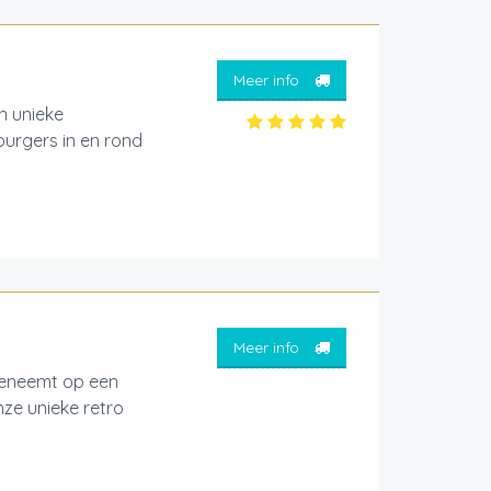
Meer info
 unieke
burgers in en rond
Meer info
eeneemt op een
nze unieke retro