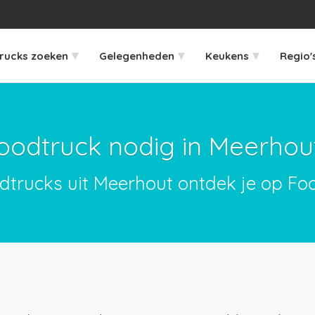
▾
▾
▾
rucks zoeken
Gelegenheden
Keukens
Regio'
oodtruck nodig in Meerhou
odtrucks uit Meerhout ontdek je op Foo