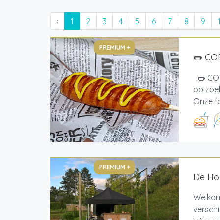
‹
1
2
3
4
5
6
7
8
9
PREMIUM +
🌭 CO
🌭 COR
op zoek
Onze fo
PREMIUM +
De Hon
Welkom 
verschi