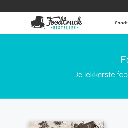
Foodt
F
De lekkerste fo