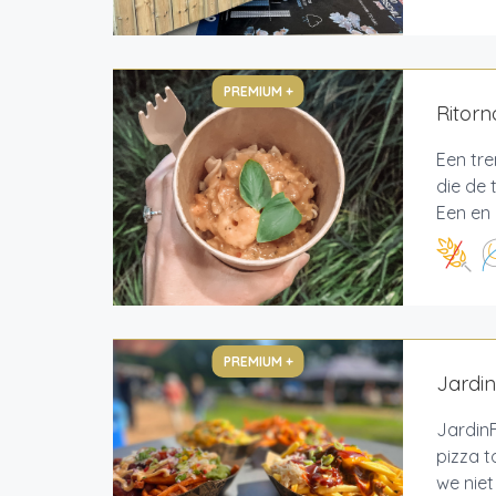
PREMIUM +
Ritor
Een tr
die de 
Een en 
PREMIUM +
Jardi
JardinF
pizza t
we niet