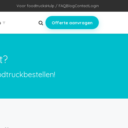
Voor foodtrucks
Hulp / FAQ
Blog
Contact
Login
▾
s
Offerte aanvragen
t?
dtruckbestellen!