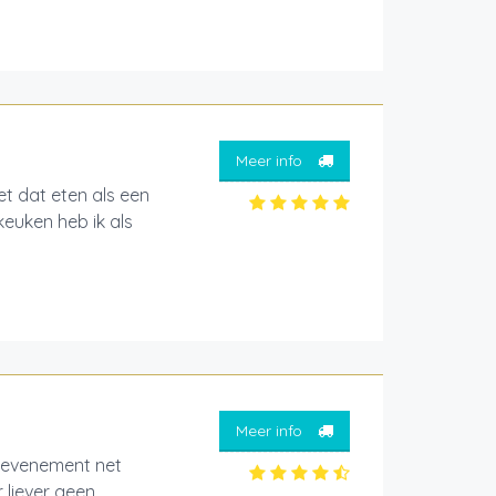
Meer info
et dat eten als een
euken heb ik als
Meer info
fsevenement net
r liever geen