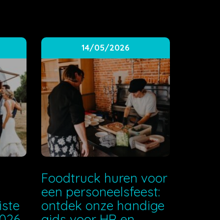
14/05/2026
e
Foodtruck huren voor
een personeelsfeest:
iste
ontdek onze handige
2026
gids voor HR en