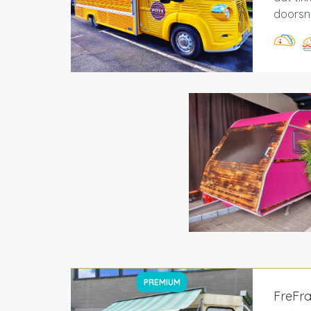
doorsne
PREMIUM
FreFr