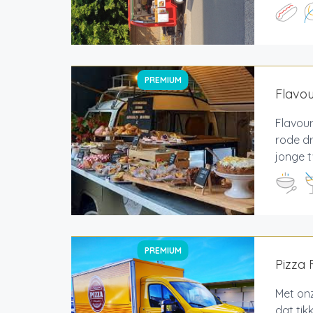
PREMIUM
Flavou
Flavour
rode dr
jonge t
PREMIUM
Pizza 
Met onz
dat tik