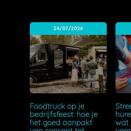
24/07/2026
Foodtruck op je
Stre
bedrijfsfeest: hoe je
hure
het goed aanpakt
wat 
van concept tot
voor