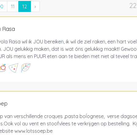
22
10
11
12
›
a Rasa
ola Rasa wil ik JOU bereiken, ik wil de ziel raken, een hart voe
n. JOU gelukkig maken, dat is wat óns gelukkig maakt! Gewo
UUR als mens en PUUR eten aan te bieden met niet al teveel trala
oep
p van verschillende croques ,pasta boĺognese, verse dagso
.Ook vol au vent en stoofvlees te verkrijgen op bestelling. Kij
ebsite www.lotssoep.be