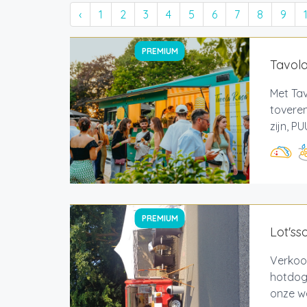
‹
1
2
3
4
5
6
7
8
9
PREMIUM
Tavol
Met Tav
tovere
zijn, P
PREMIUM
Lot'ss
Verkoo
hotdogs
onze w