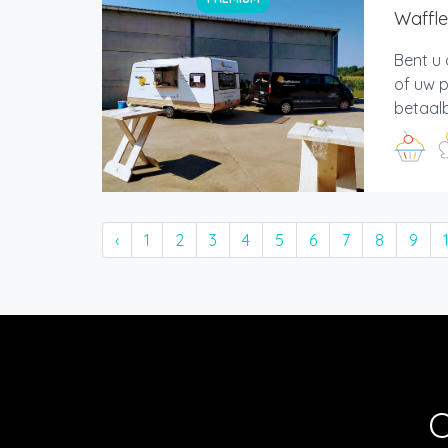
Waffle
Bent u 
of uw p
betaal
‹
1
2
3
4
5
6
7
8
9
O