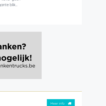
nte blik...
Meer info