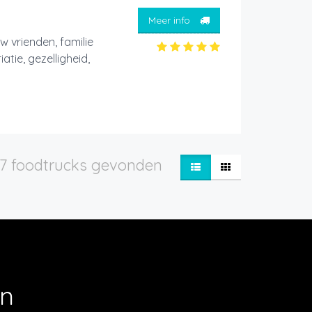
Meer info
w vrienden, familie
atie, gezelligheid,
7 foodtrucks gevonden
en