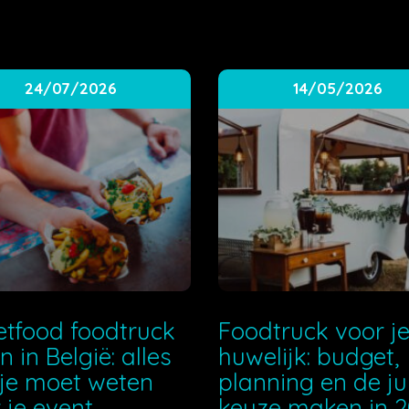
24/07/2026
14/05/2026
etfood foodtruck
Foodtruck voor j
n in België: alles
huwelijk: budget,
je moet weten
planning en de ju
 je event
keuze maken in 