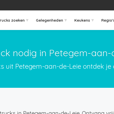
▾
▾
▾
rucks zoeken
Gelegenheden
Keukens
Regio'
ck nodig in Petegem-aan-
ks uit Petegem-aan-de-Leie ontdek je 
rucks in Petegem-aan-de-Leie. Ontvang vrijb