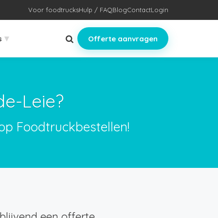
Voor foodtrucks
Hulp / FAQ
Blog
Contact
Login
▾
s
Offerte aanvragen
de-Leie?
op Foodtruckbestellen!
lijvend een offerte.