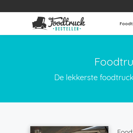
Foodt
Foodtru
De lekkerste foodtruc
Foodt