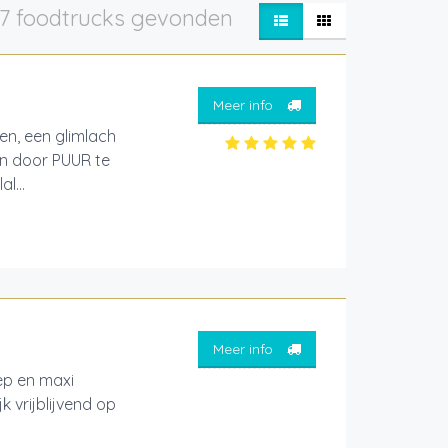
7 foodtrucks gevonden
Meer info
len, een glimlach
on door PUUR te
l...
Meer info
ep en maxi
k vrijblijvend op