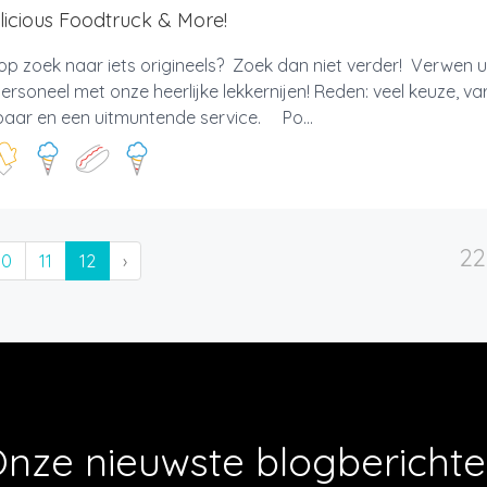
licious Foodtruck & More!
op zoek naar iets origineels? Zoek dan niet verder! Verwen u
ersoneel met onze heerlijke lekkernijen! Reden: veel keuze, vari
baar en een uitmuntende service. Po...
22
10
11
12
›
nze nieuwste blogbericht