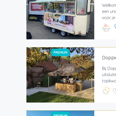
Welkom 
een uni
voor je
PREMIUM
Doppi
Bij Dop
uitslui
topkwal
PREMIUM