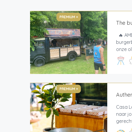
PREMIUM +
The b
🔥 AMB
burgerb
onze o
PREMIUM +
Authen
Casa L
naar j
gerecht