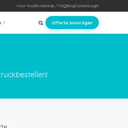
Voor foodtrucks
Hulp / FAQ
Blog
Contact
Login
▾
s
Offerte aanvragen
truckbestellen!
te.