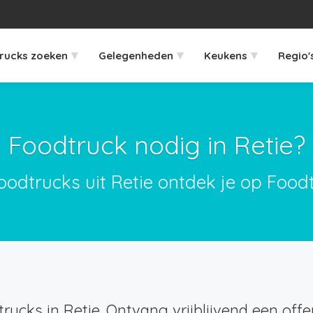
▾
▾
▾
rucks zoeken
Gelegenheden
Keukens
Regio'
Foodtruck nodig in Retie?
oodtrucks uit Retie ontdek je op Food
rucks in Retie. Ontvang vrijblijvend een offer