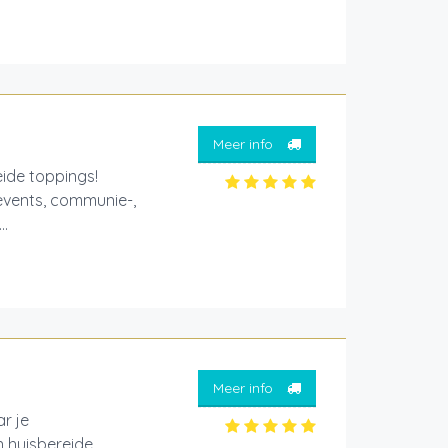
Meer info
eide toppings!
events, communie-,
..
Meer info
r je
 huisbereide