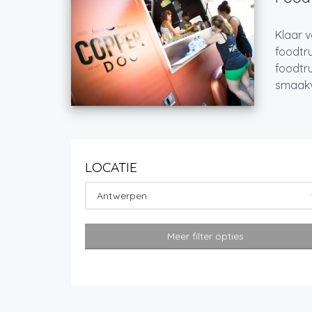
Klaar v
foodtru
foodtru
smaakvo
LOCATIE
Antwerpen
Meer filter opties