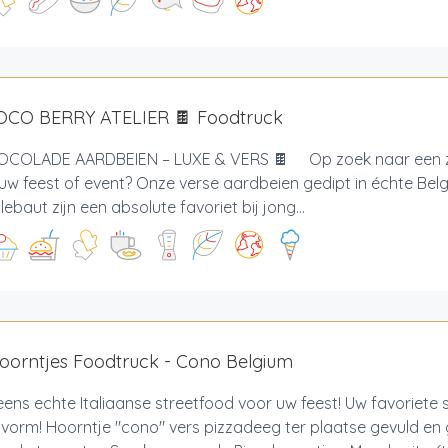
OCO BERRY ATELIER 🍫 Foodtruck
COLADE AARDBEIEN – LUXE & VERS 🍫 Op zoek naar een z
uw feest of event? Onze verse aardbeien gedipt in échte Be
lebaut zijn een absolute favoriet bij jong...
oorntjes Foodtruck - Cono Belgium
eens echte Italiaanse streetfood voor uw feest! Uw favoriete s
vorm! Hoorntje "cono" vers pizzadeeg ter plaatse gevuld en