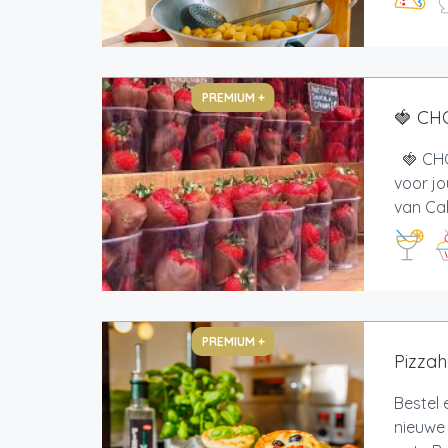
PREMIUM +
🍓 CH
🍓 CHO
voor jo
van Cal
PREMIUM +
Pizzah
Bestel 
nieuwe 