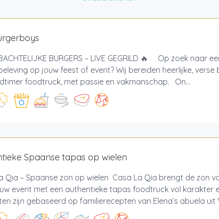
urgerboys
ACHTELIJKE BURGERS – LIVE GEGRILD 🔥 Op zoek naar een
eleving op jouw feest of event? Wij bereiden heerlijke, verse 
ldtimer foodtruck, met passie en vakmanschap. On...
tieke Spaanse tapas op wielen
a Qia – Spaanse zon op wielen Casa La Qia brengt de zon v
ouw event met een authentieke tapas foodtruck vol karakter
en zijn gebaseerd op familierecepten van Elena’s abuela uit V