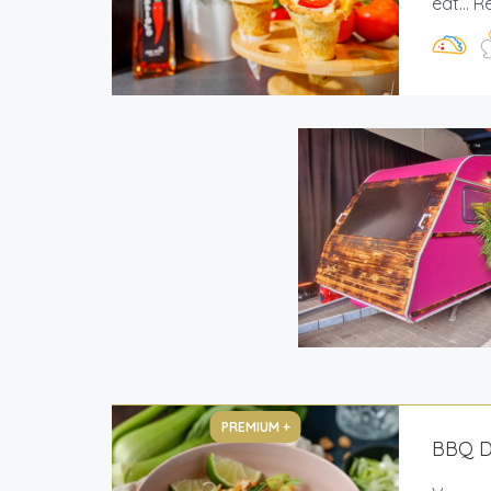
eat... 
PREMIUM +
BBQ De