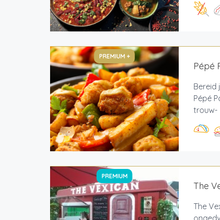
PREMIUM +
Pépé 
Bereid 
Pépé P
trouw- 
PREMIUM
The V
The Vex
ongedw