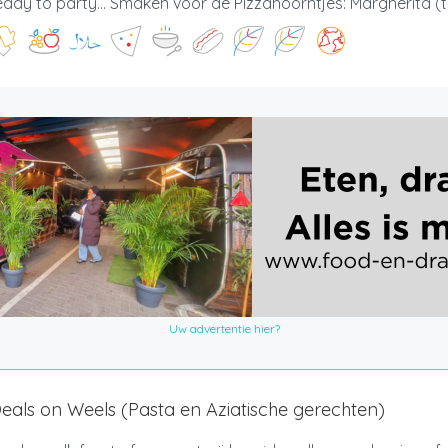
Ready to party... Smaken voor de Pizzahoorntjes: Margherita (
Uw advertentie hier?
als on Weels (Pasta en Aziatische gerechten)