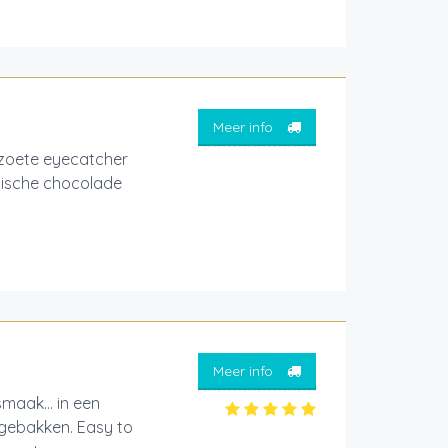
Meer info
oete eyecatcher
lgische chocolade
Meer info
maak... in een
 gebakken. Easy to