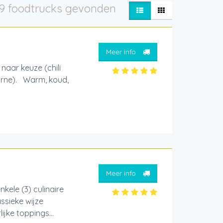
9 foodtrucks gevonden
Meer info
 naar keuze (chili
 carne). Warm, koud,
Meer info
ele (3) culinaire
ssieke wijze
jke toppings...