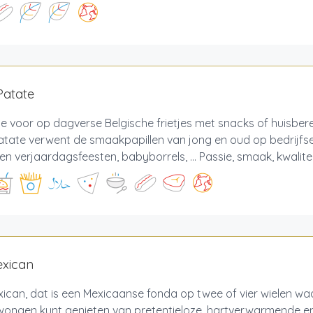
Patate
je voor op dagverse Belgische frietjes met snacks of huisber
atate verwent de smaakpapillen van jong en oud op bedrijfs
en verjaardagsfeesten, babyborrels, ... Passie, smaak, kwalite.
exican
ican, dat is een Mexicaanse fonda op twee of vier wielen waa
ongen kunt genieten van pretentieloze, hartverwarmende en