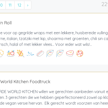
22
10
11
12
›
n Roll
je voor op gegrilde wraps met een lekkere, huisbereide vulling
ne, italian, tzatziki met kip, shoarma met groenten, chili sin
sch, halal of met lekker vlees... Voor ieder wat wils!...
 World Kitchen Foodtruck
RDE WORLD KITCHEN willen we gerechten aanbieden vanuit enk
en. 3 gerechten die we hebben geperfectioneerd zowel op kla
de vegan versie hiervan. Elk gerecht wordt voorzien van heerli