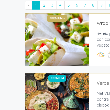
‹
1
2
3
4
5
6
7
8
9
PREMIUM +
Wrap '
Bereid 
con car
vegetari
PREMIUM
Verde
Met VE
contrei
alsook 