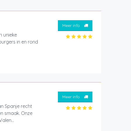
Meer info
 unieke
burgers in en rond
Meer info
an Spanje recht
 en smaak. Onze
alen...