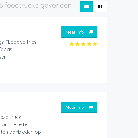
6 foodtrucks gevonden
Meer info
gs *Loaded fries
*Tapas
n!...
Meer info
deze truck
n om deze te
echten aanbieden op