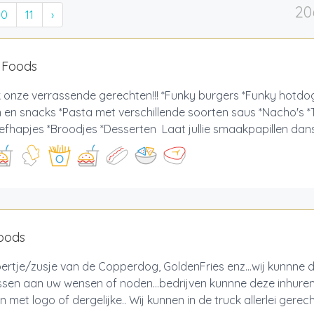
20
10
11
›
 Foods
 onze verrassende gerechten!!! *Funky burgers *Funky hotdo
n en snacks *Pasta met verschillende soorten saus *Nacho's 
iefhapjes *Broodjes *Desserten Laat jullie smaakpapillen danse
foods
ertje/zusje van de Copperdog, GoldenFries enz...wij kunnne 
sen aan uw wensen of noden...bedrijven kunnne deze inhure
 met logo of dergelijke.. Wij kunnen in de truck allerlei ger