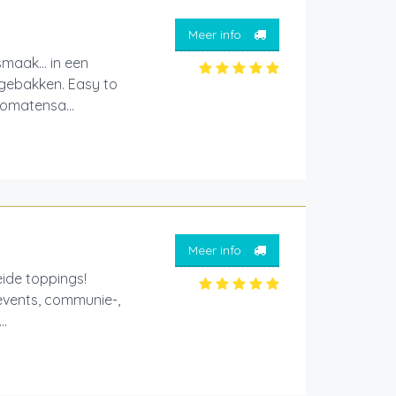
Meer info
maak... in een
 gebakken. Easy to
tomatensa...
Meer info
eide toppings!
events, communie-,
..