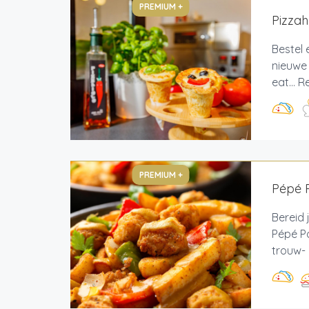
PREMIUM +
Pizzah
Bestel 
nieuwe 
eat... 
PREMIUM +
Pépé 
Bereid 
Pépé P
trouw- 