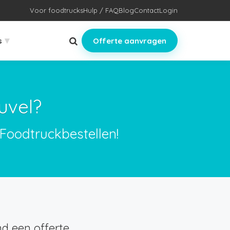
Voor foodtrucks
Hulp / FAQ
Blog
Contact
Login
▾
s
Offerte aanvragen
uvel?
 Foodtruckbestellen!
d een offerte.