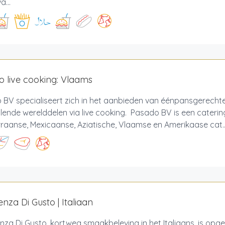
a...
 live cooking: Vlaams
 BV specialiseert zich in het aanbieden van éénpansgerecht
llende werelddelen via live cooking. Pasado BV is een caterin
raanse, Mexicaanse, Aziatische, Vlaamse en Amerikaase cat..
enza Di Gusto | Italiaan
nza Di Gusto, kortweg smaakbeleving in het Italiaans, is opg