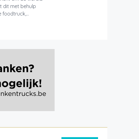
t dit met behulp
foodtruck,...