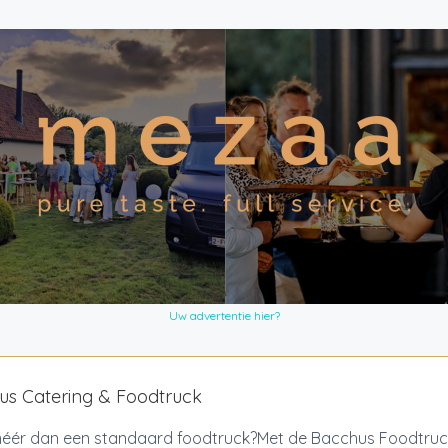
Uw advertentie hier?
us Catering & Foodtruck
 méér dan een standaard foodtruck?Met de Bacchus Foodtru