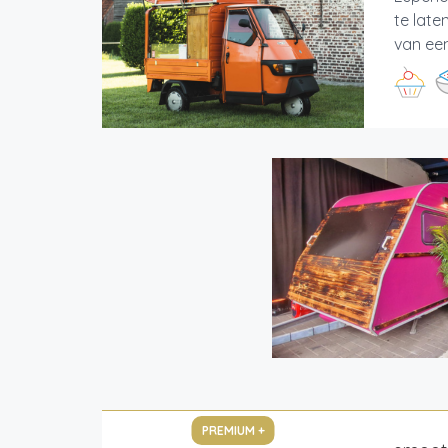
te late
van een
PREMIUM +