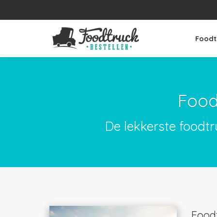
Foodt
Food
De lekkerste foodtr
Foodt