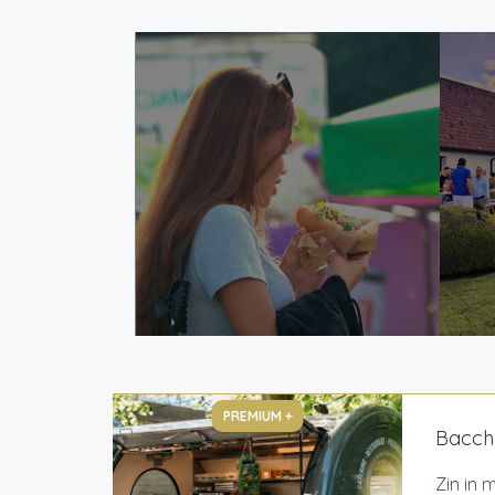
PREMIUM +
Bacch
Zin in