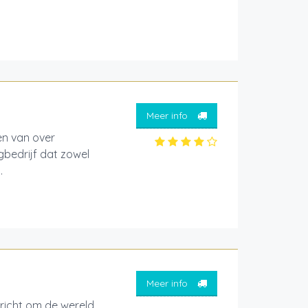
Meer info
en van over
gbedrijf dat zowel
.
Meer info
ericht om de wereld