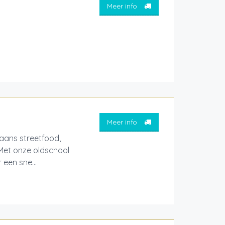
Meer info
Meer info
aans streetfood,
 Met onze oldschool
een sne...