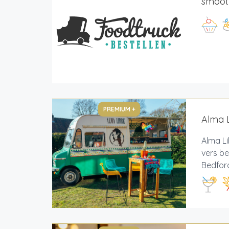
smoot
PREMIUM +
Alma L
Alma Li
vers be
Bedford