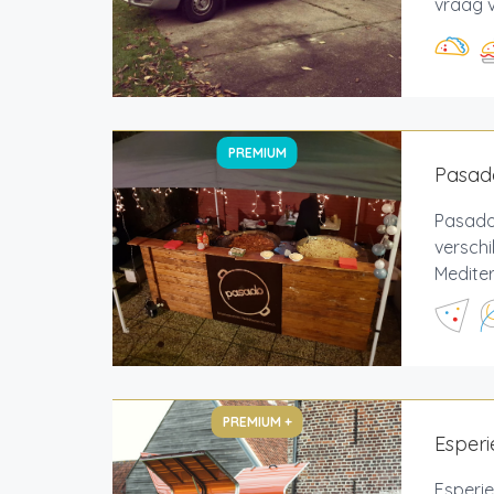
vraag v
PREMIUM
Pasado
Pasado
verschi
Mediter
PREMIUM +
Esperi
Esperie