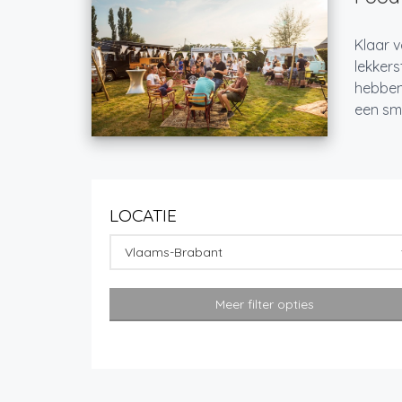
Klaar v
lekkers
hebben
een sma
LOCATIE
Vlaams-Brabant
Meer filter opties