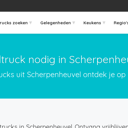
▾
▾
▾
rucks zoeken
Gelegenheden
Keukens
Regio'
truck nodig in Scherpenhe
ucks uit Scherpenheuvel ontdek je op
rucks in Scherpenheuvel. Ontvang vrijblijven