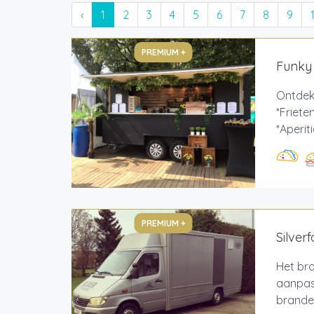
‹
1
2
3
4
5
6
7
8
9
PREMIUM +
Funky
Ontdek
*Friete
*Aperit
PREMIUM +
Silver
Het bro
aanpas
branden