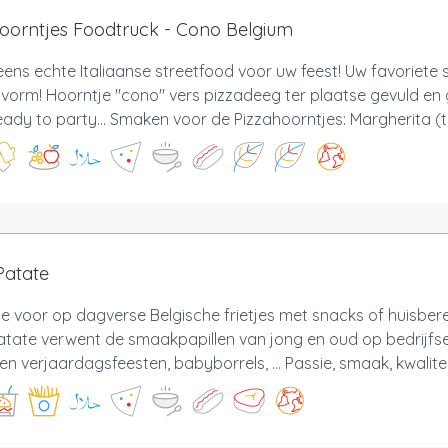
oorntjes Foodtruck - Cono Belgium
eens echte Italiaanse streetfood voor uw feest! Uw favoriete s
vorm! Hoorntje "cono" vers pizzadeeg ter plaatse gevuld en
Ready to party... Smaken voor de Pizzahoorntjes: Margherita (
Patate
je voor op dagverse Belgische frietjes met snacks of huisber
atate verwent de smaakpapillen van jong en oud op bedrijfs
en verjaardagsfeesten, babyborrels, ... Passie, smaak, kwalite.