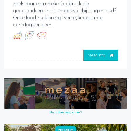
zoek naar een unieke foodtruck die
gegarandeerd in de smaak valt bij jong en oud?
Onze foodtruck brengt verse, knapperige
corndogs en heer...
Meer info
Uw advertentie hier?
PREMIUM