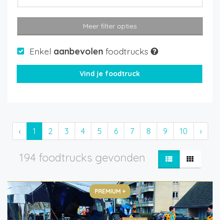
Meer filter opties
Enkel
aanbevolen
foodtrucks
‹
1
2
3
4
5
6
7
8
9
10
›
194 foodtrucks gevonden
PREMIUM +