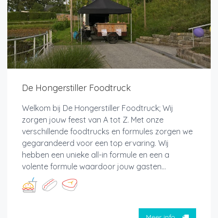
De Hongerstiller Foodtruck
Welkom bij De Hongerstiller Foodtruck; Wij
zorgen jouw feest van A tot Z. Met onze
verschillende foodtrucks en formules zorgen we
gegarandeerd voor een top ervaring. Wij
hebben een unieke all-in formule en een a
volente formule waardoor jouw gasten...
Meer info