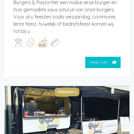
Burgers & Pasta Met een malse ierse burger en
huis gemaakte saus smul je van onze burgers.
Voor al u feesten zoals verjaardag, communie,
lente feest, huwelijk of bedrijfsfeest komen wij
tot bij u
Meer info
PREMIUM +