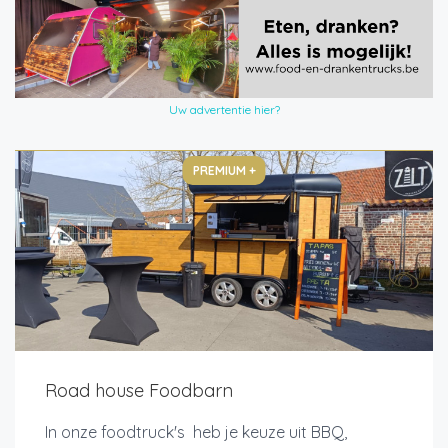
Uw advertentie hier?
PREMIUM +
Road house Foodbarn
In onze foodtruck's heb je keuze uit BBQ,