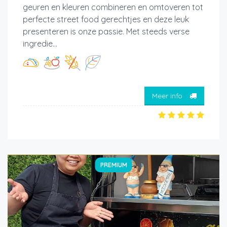
geuren en kleuren combineren en omtoveren tot
perfecte street food gerechtjes en deze leuk
presenteren is onze passie. Met steeds verse
ingredie...
Meer info
PREMIUM