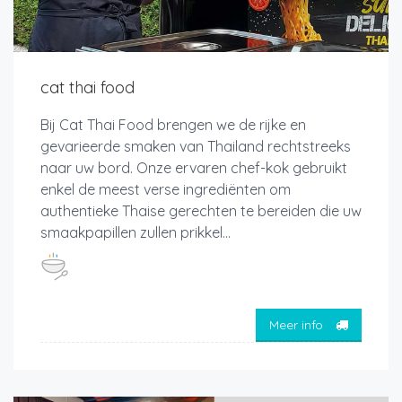
cat thai food
Bij Cat Thai Food brengen we de rijke en
gevarieerde smaken van Thailand rechtstreeks
naar uw bord. Onze ervaren chef-kok gebruikt
enkel de meest verse ingrediënten om
authentieke Thaise gerechten te bereiden die uw
smaakpapillen zullen prikkel...
Meer info