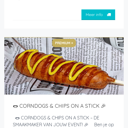
Meer info
PREMIUM +
🌭 CORNDOGS & CHIPS ON A STICK 🎉
🌭 CORNDOGS & CHIPS ON A STICK – DE
SMAAKMAKER VAN JOUW EVENT! 🎉 Ben je op