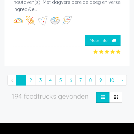
houtoven(s) Met dagvers bereide deeg en verse
ingredi&e...
Meer info
‹
1
2
3
4
5
6
7
8
9
10
›
194 foodtrucks gevonden