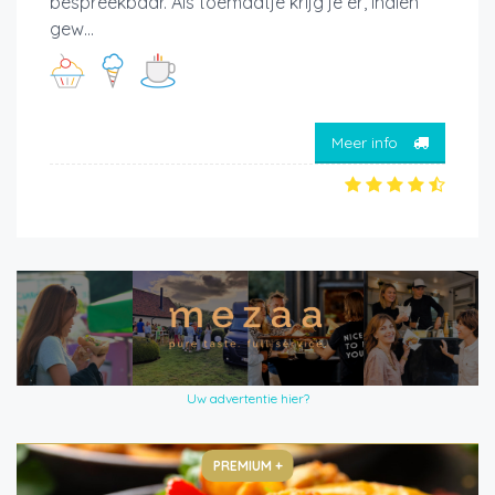
bespreekbaar. Als toemaatje krijg je er, indien
gew...
Meer info
Uw advertentie hier?
PREMIUM +