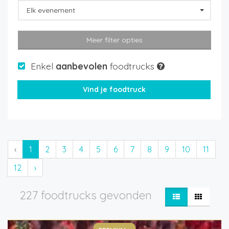
Elk evenement
Meer filter opties
Enkel
aanbevolen
foodtrucks
‹
1
2
3
4
5
6
7
8
9
10
11
12
›
227 foodtrucks gevonden