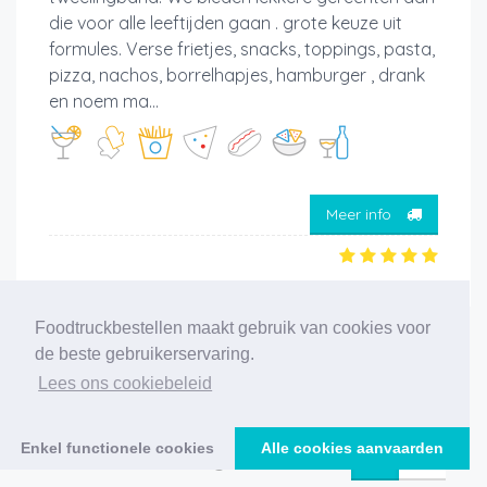
die voor alle leeftijden gaan . grote keuze uit
formules. Verse frietjes, snacks, toppings, pasta,
pizza, nachos, borrelhapjes, hamburger , drank
en noem ma...
Meer info
Foodtruckbestellen maakt gebruik van cookies voor
de beste gebruikerservaring.
‹
1
2
3
4
5
6
7
8
9
10
11
Lees ons cookiebeleid
12
›
Enkel functionele cookies
Alle cookies aanvaarden
227 foodtrucks gevonden