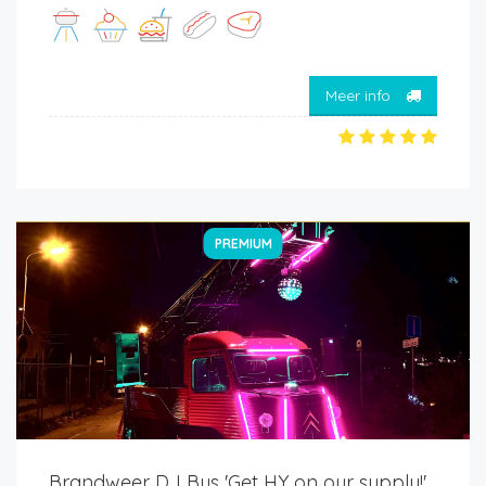
Meer info
PREMIUM
Brandweer DJ Bus 'Get HY on our supply!'