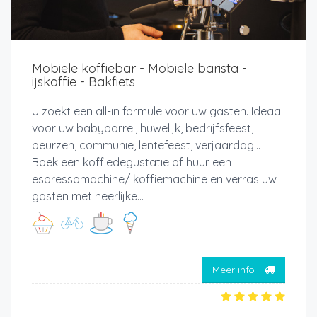
Mobiele koffiebar - Mobiele barista -
ijskoffie - Bakfiets
U zoekt een all-in formule voor uw gasten. Ideaal
voor uw babyborrel, huwelijk, bedrijfsfeest,
beurzen, communie, lentefeest, verjaardag…
Boek een koffiedegustatie of huur een
espressomachine/ koffiemachine en verras uw
gasten met heerlijke...
Meer info