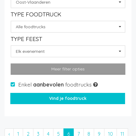
Oost-Vlaanderen
TYPE FOODTRUCK
Alle foodtrucks
TYPE FEEST
Elk evenement
Meer filter opties
Enkel
aanbevolen
foodtrucks
‹
1
2
3
4
5
6
7
8
9
10
11