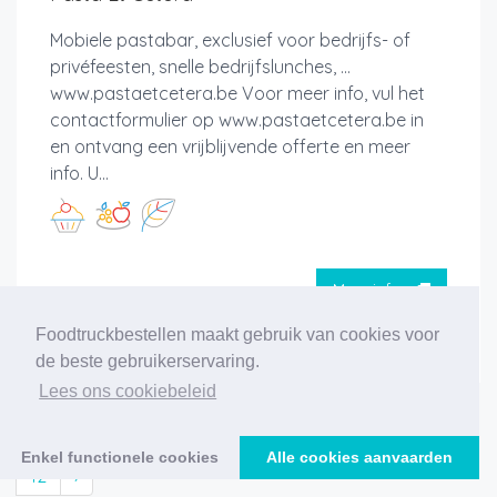
Mobiele pastabar, exclusief voor bedrijfs- of
privéfeesten, snelle bedrijfslunches, ...
www.pastaetcetera.be Voor meer info, vul het
contactformulier op www.pastaetcetera.be in
en ontvang een vrijblijvende offerte en meer
info. U...
Meer info
Foodtruckbestellen maakt gebruik van cookies voor
de beste gebruikerservaring.
Lees ons cookiebeleid
‹
1
2
3
4
5
6
7
8
9
10
11
Enkel functionele cookies
Alle cookies aanvaarden
12
›