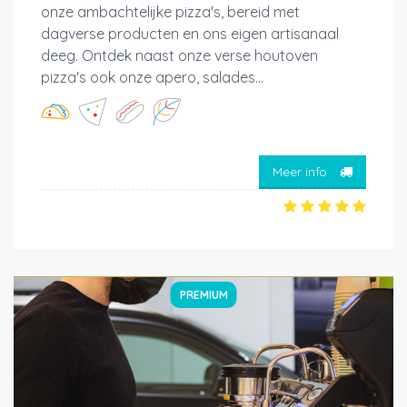
onze ambachtelijke pizza's, bereid met
dagverse producten en ons eigen artisanaal
deeg. Ontdek naast onze verse houtoven
pizza's ook onze apero, salades...
Meer info
PREMIUM