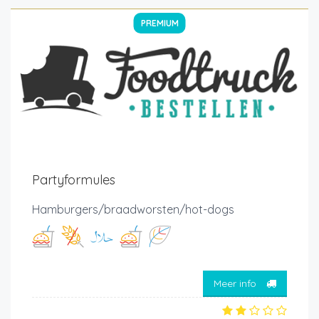
PREMIUM
Partyformules
Hamburgers/braadworsten/hot-dogs
Meer info