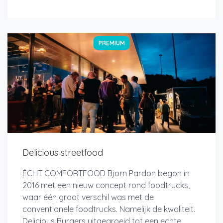
PREMIUM
Delicious streetfood
ÉCHT COMFORTFOOD Bjorn Pardon begon in
2016 met een nieuw concept rond foodtrucks,
waar één groot verschil was met de
conventionele foodtrucks. Namelijk de kwaliteit.
Delicious Burgers uitgegroeid tot een echte