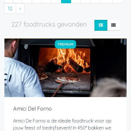
12
›
227 foodtrucks gevonden
PREMIUM
Amici Del Forno
Amici De Forno is de ideale foodtruck voor op
jouw feest of bedrijfsevent! In 450° bakken we