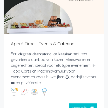
Aperó Time - Events & Catering
Een 𝐞𝐥𝐞𝐠𝐚𝐧𝐭𝐞 𝐜𝐡𝐚𝐫𝐜𝐮𝐭𝐞𝐫𝐢𝐞- 𝐞𝐧 𝐤𝐚𝐚𝐬𝐤𝐚𝐫 met een
gevarieerd aanbod van kazen, vleeswaren en
bijgerechten, ideaal voor elk type evenement. ✨
Food Carts en Machineverhuur voor
evenementen zoals huwelijken 💍, bedrijfsevents
💼 en privéfeeste...
Meer info