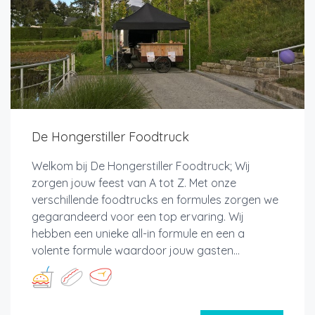
De Hongerstiller Foodtruck
Welkom bij De Hongerstiller Foodtruck; Wij
zorgen jouw feest van A tot Z. Met onze
verschillende foodtrucks en formules zorgen we
gegarandeerd voor een top ervaring. Wij
hebben een unieke all-in formule en een a
volente formule waardoor jouw gasten...