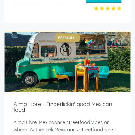
PREMIUM +
Alma Libre - Fingerlickin' good Mexican
food
Alma Libre: Mexicaanse streetfood vibes on
wheels Authentiek Mexicaans streetfood, vers