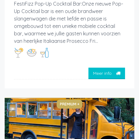
FestiFizz Pop-Up Cocktail Bar:Onze nieuwe Pop-
Up Cocktail bar is een oude brandweer
slangenwagen die met liefde en passie is
omgebouwd tot een unieke mobiele cocktail
bar, waarmee we jullie gasten kunnen voorzien
van heerlijke Italiaanse Prosecco Fri...
Meer info
PREMIUM +