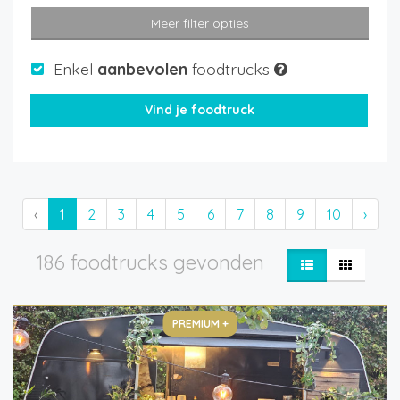
Meer filter opties
Enkel
aanbevolen
foodtrucks
‹
1
2
3
4
5
6
7
8
9
10
›
186 foodtrucks gevonden
PREMIUM +