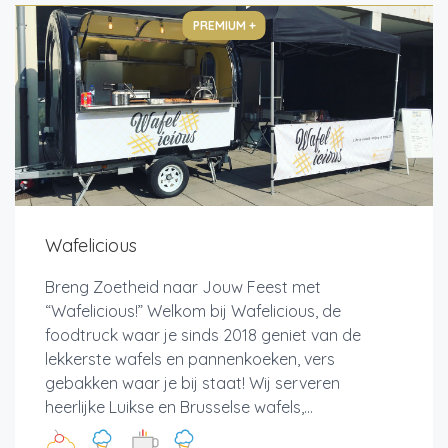
PREMIUM +
Wafelicious
Breng Zoetheid naar Jouw Feest met
“Wafelicious!” Welkom bij Wafelicious, de
foodtruck waar je sinds 2018 geniet van de
lekkerste wafels en pannenkoeken, vers
gebakken waar je bij staat! Wij serveren
heerlijke Luikse en Brusselse wafels,...