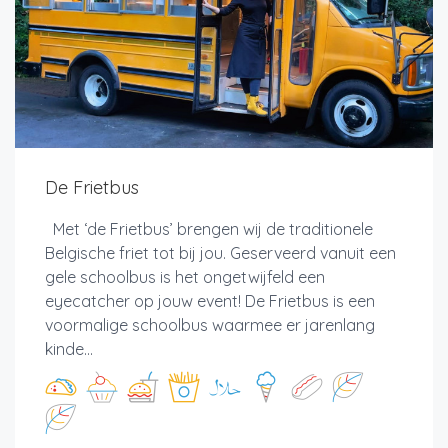
De Frietbus
Met ‘de Frietbus’ brengen wij de traditionele
Belgische friet tot bij jou. Geserveerd vanuit een
gele schoolbus is het ongetwijfeld een
eyecatcher op jouw event! De Frietbus is een
voormalige schoolbus waarmee er jarenlang
kinde...