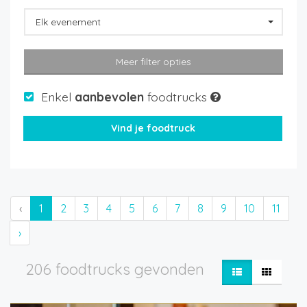
Elk evenement
Meer filter opties
Enkel
aanbevolen
foodtrucks
‹
1
2
3
4
5
6
7
8
9
10
11
›
206 foodtrucks gevonden