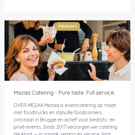
PREMIUM +
Mezaa Catering - Pure taste. Full service.
OVER MEZAA Mezaa is eventcatering op maat
met foodtrucks en stijlvolle foodcorners,
ontstaan in Brugge en actief voor bedrijfs- en
privé-events. Sinds 2017 verzorgen we catering
die klopt — in smaak, tempo en service. Wat