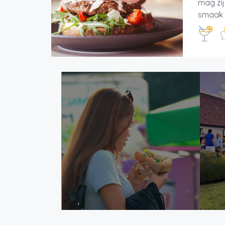
mag zij
smaak v