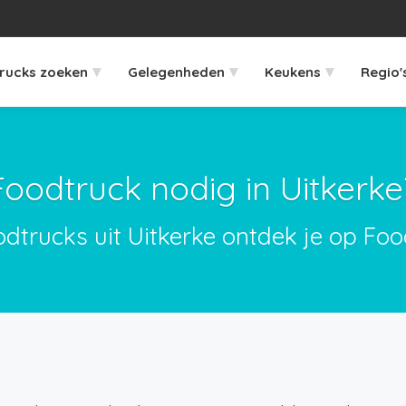
▾
▾
▾
rucks zoeken
Gelegenheden
Keukens
Regio'
Foodtruck nodig in Uitkerke
odtrucks uit Uitkerke ontdek je op Foo