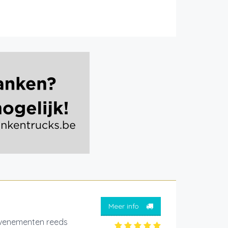
Meer info
evenementen reeds