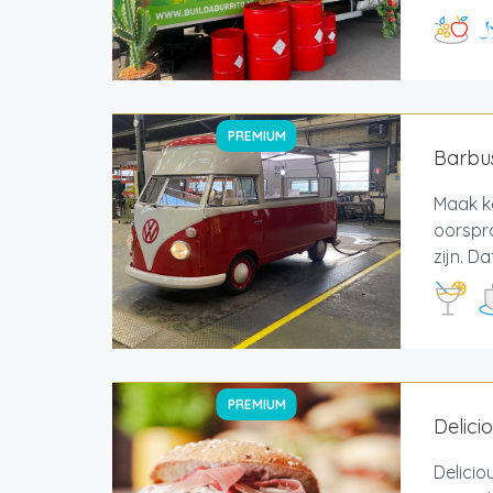
PREMIUM
Barbus
Maak ke
oorspro
zijn. D
PREMIUM
Delici
Delicio