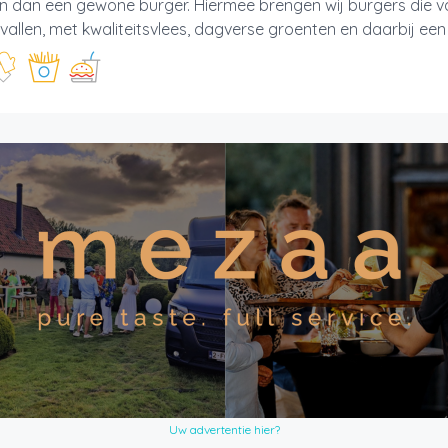
n dan een gewone burger. Hiermee brengen wij burgers die va
allen, met kwaliteitsvlees, dagverse groenten en daarbij een 
Uw advertentie hier?