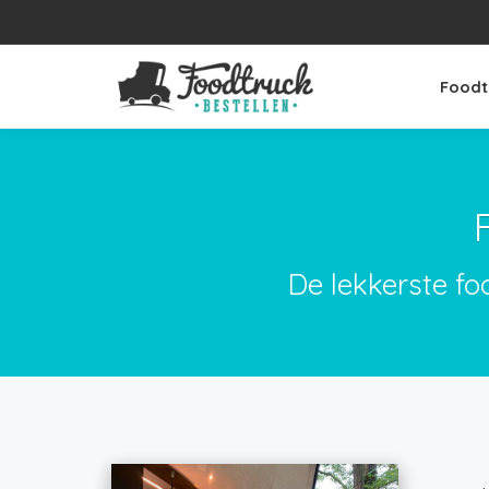
Foodt
De lekkerste fo