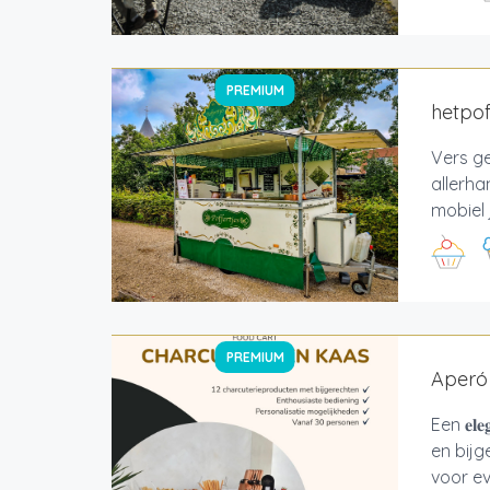
PREMIUM
hetpof
Vers ge
allerha
mobiel 
PREMIUM
Aperó 
Een 𝐞𝐥
en bijg
voor ev