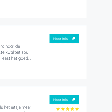
Meer info
erd naar de
te kwaliteit zou
leest het goed,...
Meer info
ls het ietsje meer