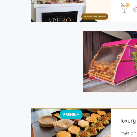
PREMIUM
luxur
met on