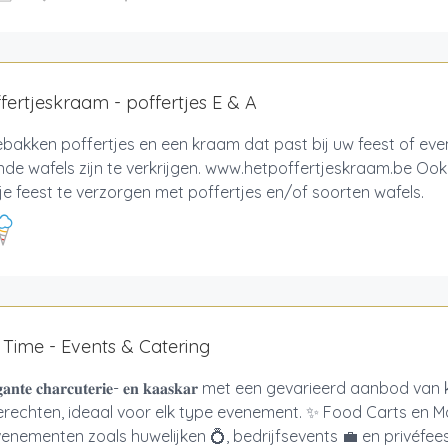
fertjeskraam - poffertjes E & A
bakken poffertjes en een kraam dat past bij uw feest of ev
nde wafels zijn te verkrijgen. www.hetpoffertjeskraam.be Oo
je feest te verzorgen met poffertjes en/of soorten wafels.
Time - Events & Catering
𝐠𝐚𝐧𝐭𝐞 𝐜𝐡𝐚𝐫𝐜𝐮𝐭𝐞𝐫𝐢𝐞- 𝐞𝐧 𝐤𝐚𝐚𝐬𝐤𝐚𝐫 met een gevarieerd aanb
erechten, ideaal voor elk type evenement. ✨ Food Carts en 
enementen zoals huwelijken 💍, bedrijfsevents 💼 en privéfeest