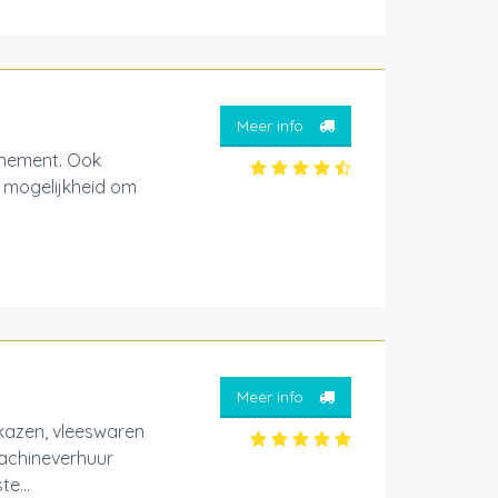
Meer info
enement. Ook
k mogelijkheid om
Meer info
od van kazen, vleeswaren
Machineverhuur
e...