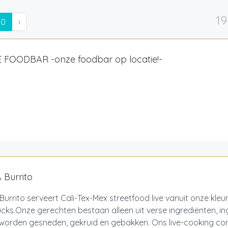
19
10
›
 FOODBAR -onze foodbar op locatie!-
A Burrito
 Burrito serveert Cali-Tex-Mex streetfood live vanuit onze kleur
cks.Onze gerechten bestaan alleen uit verse ingrediënten, in
worden gesneden, gekruid en gebakken. Ons live-cooking conc