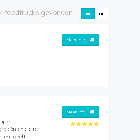
4 foodtrucks gevonden
Meer info
Meer info
rijke
grediënten die ter
ept geeft j...