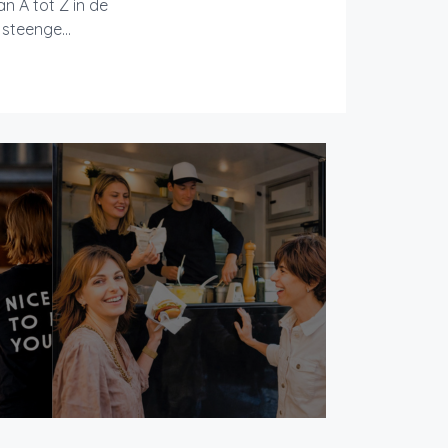
n A tot Z in de
steenge...