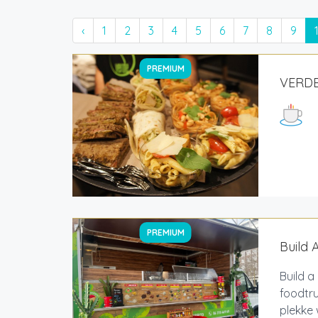
‹
1
2
3
4
5
6
7
8
9
PREMIUM
VERDE
PREMIUM
Build 
Build a
foodtru
plekke 