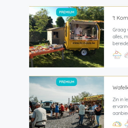
PREMIUM
't Kom
Graag w
alles,
bereide
PREMIUM
Wafel
Zin in 
ervarin
aanbied