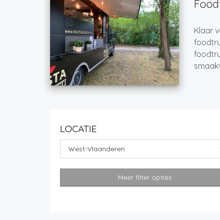
Foodt
Klaar v
foodtru
foodtru
smaakvo
LOCATIE
West-Vlaanderen
Meer filter opties