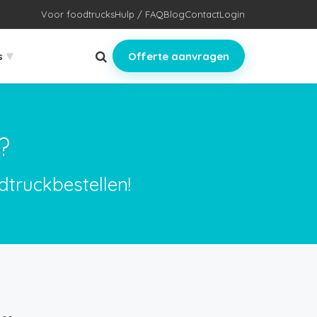
Voor foodtrucks
Hulp / FAQ
Blog
Contact
Login
▾
s
Offerte aanvragen
?
dtruckbestellen!