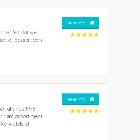
Meer info
r het feit dat we
e tot dessert vers
Meer info
en al sinds 1976
er ruim assortiment
erwafels of...