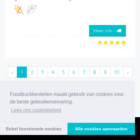
Meer info
‹
1
2
3
4
5
6
7
8
9
10
›
186 foodtrucks gevonden
Foodtruckbestellen maakt gebruik van cookies voor
de beste gebruikerservaring.
Lees ons cookiebeleid
Enkel functionele cookies
Alle cookies aanvaarden