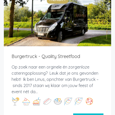
Burgertruck - Quality Streetfood
Op zoek naar een orginele én zorgenloze
cateringoplossing? Leuk dat je ons gevonden
hebt! Ik ben Linus, oprichter van Burgertruck –
sinds 2017 staan wij klaar om jouw feest of
event nét da...