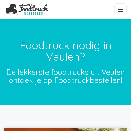
Foodtruck nodig in
Veulen?
De lekkerste foodtrucks uit Veulen
ontdek je op Foodtruckbestellen!