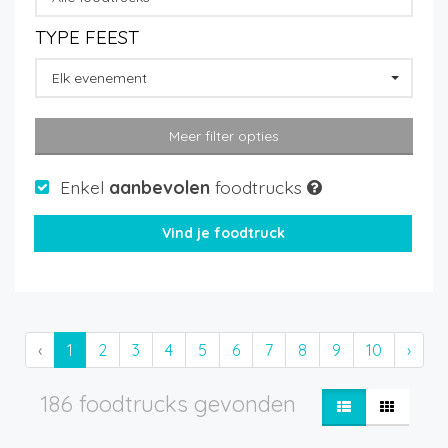
TYPE FEEST
Elk evenement
Meer filter opties
Enkel
aanbevolen
foodtrucks
‹
1
2
3
4
5
6
7
8
9
10
›
186 foodtrucks gevonden