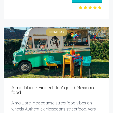
PREMIUM +
Alma Libre - Fingerlickin' good Mexican
food
Alma Libre: Mexicaanse streetfood vibes on
wheels Authentiek Mexicaans streetfood, vers