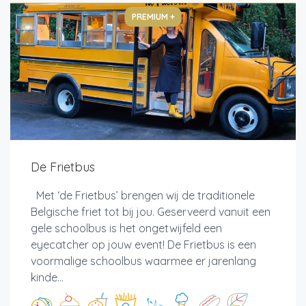
PREMIUM +
De Frietbus
Met ‘de Frietbus’ brengen wij de traditionele
Belgische friet tot bij jou. Geserveerd vanuit een
gele schoolbus is het ongetwijfeld een
eyecatcher op jouw event! De Frietbus is een
voormalige schoolbus waarmee er jarenlang
kinde...