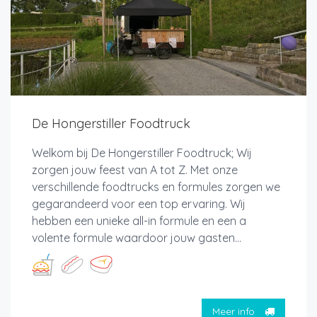
De Hongerstiller Foodtruck
Welkom bij De Hongerstiller Foodtruck; Wij
zorgen jouw feest van A tot Z. Met onze
verschillende foodtrucks en formules zorgen we
gegarandeerd voor een top ervaring. Wij
hebben een unieke all-in formule en een a
volente formule waardoor jouw gasten...
Meer info