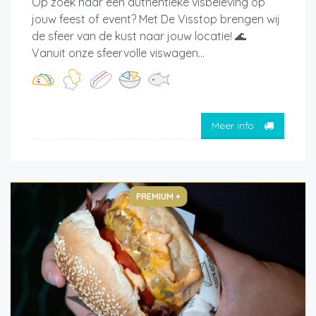
Op zoek naar een authentieke visbeleving op
jouw feest of event? Met De Visstop brengen wij
de sfeer van de kust naar jouw locatie! 🌊
Vanuit onze sfeervolle viswagen...
Meer info
PREMIUM +