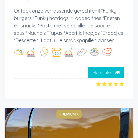
Ontdek onze verrassende gerechten!!! *Funky
burgers *Funky hotdogs *Loaded fries *Frieten
en snacks *Pasta met verschillende soorten
saus *Nacho's *Tapas *Aperitiefhapjes *Broodjes
*Desserten Laat jullie smaakpapillen dansen!...
Meer info
PREMIUM +