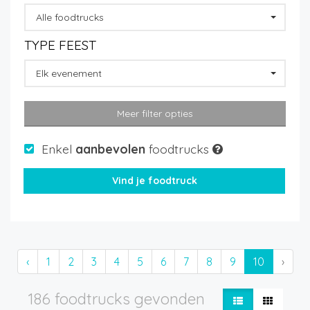
Alle foodtrucks
TYPE FEEST
Elk evenement
Meer filter opties
Enkel
aanbevolen
foodtrucks
‹
1
2
3
4
5
6
7
8
9
10
›
186 foodtrucks gevonden