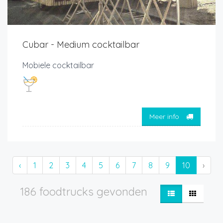
Cubar - Medium cocktailbar
Mobiele cocktailbar
Meer info
‹
1
2
3
4
5
6
7
8
9
10
›
186 foodtrucks gevonden