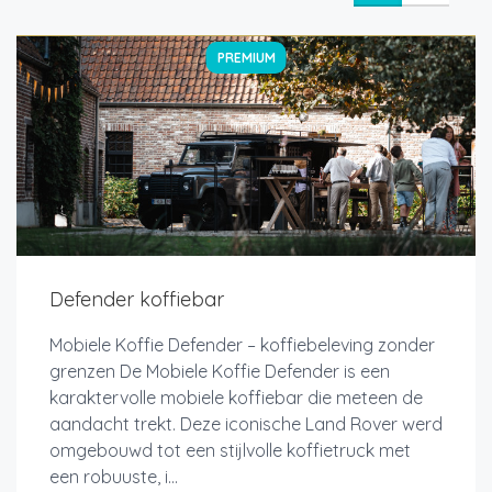
PREMIUM
Defender koffiebar
Mobiele Koffie Defender – koffiebeleving zonder
grenzen De Mobiele Koffie Defender is een
karaktervolle mobiele koffiebar die meteen de
aandacht trekt. Deze iconische Land Rover werd
omgebouwd tot een stijlvolle koffietruck met
een robuuste, i...