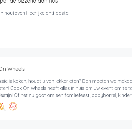
pe "de pizzeria aan huis"
 in houtoven Heerlijke anti-pasta
On Wheels
ssie is koken, houdt u van lekker eten? Dan moeten we mekaa
en! Cook On Wheels heeft alles in huis om uw event om te t
stijn! Of het nu gaat om een familiefeest, babyborrel, kinderf