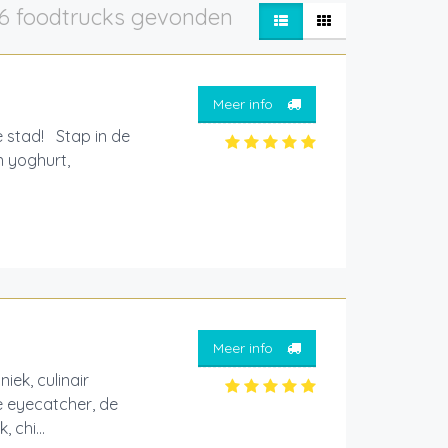
6 foodtrucks gevonden
Meer info
e stad! Stap in de
n yoghurt,
Meer info
iek, culinair
e eyecatcher, de
 chi...