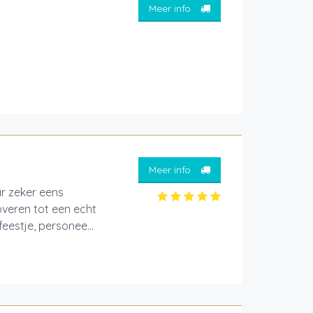
Meer info
Meer info
r zeker eens
overen tot een echt
eestje, personee...