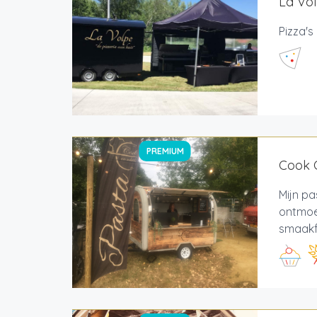
La Vol
Pizza's
PREMIUM
Cook 
Mijn pa
ontmoet
smaakfe