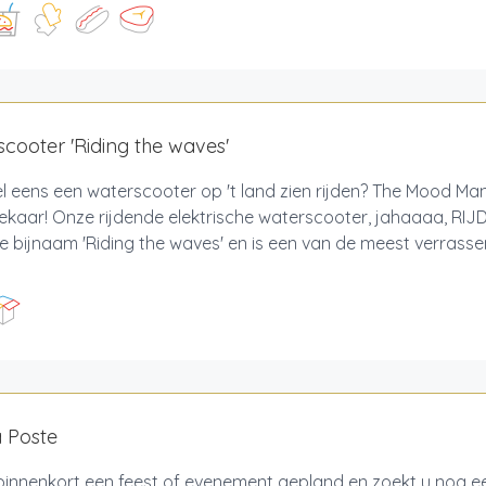
cooter 'Riding the waves'
l eens een waterscooter op 't land zien rijden? The Mood Ma
ekaar! Onze rijdende elektrische waterscooter, jahaaaa, RI
e bijnaam 'Riding the waves' en is een van de meest verrass
 Poste
 binnenkort een feest of evenement gepland en zoekt u nog 