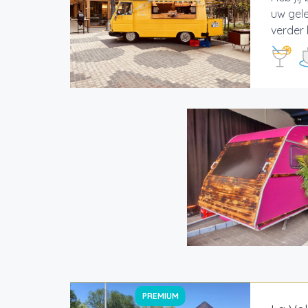
uw gele
verder 
PREMIUM