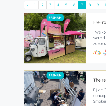
‹
1
2
3
4
5
6
7
8
9
PREMIUM
FreFr
Welkom 
wereld 
zoete s
PREMIUM
The r
Bij de 
concept
Smoker,