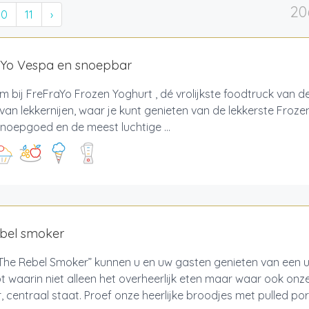
20
10
11
›
aYo Vespa en snoepbar
bij FreFraYo Frozen Yoghurt , dé vrolijkste foodtruck van d
van lekkernijen, waar je kunt genieten van de lekkerste Froze
noepgoed en de meest luchtige ...
ebel smoker
“The Rebel Smoker” kunnen u en uw gasten genieten van een un
 waarin niet alleen het overheerlijk eten maar waar ook onz
 centraal staat. Proef onze heerlijke broodjes met pulled pork,