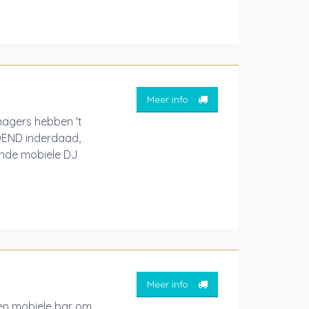
Meer info
nagers hebben 't
JDEND inderdaad,
ende mobiele DJ
Meer info
een mobiele bar om