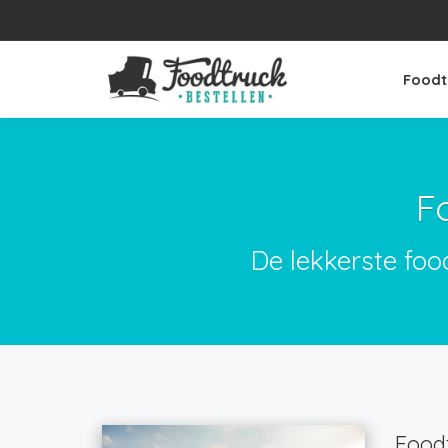
Foodt
F
De lekkerste fo
Foodt