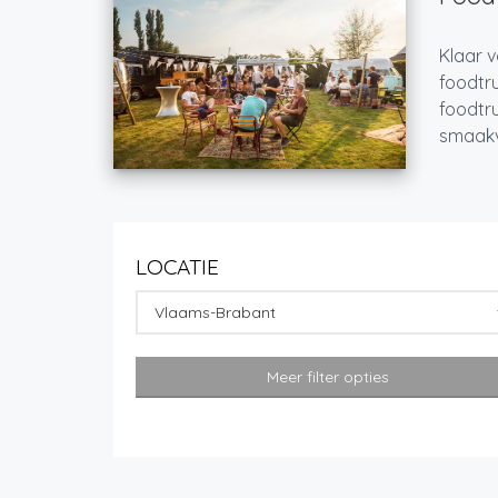
Klaar v
foodtru
foodtru
smaakvo
LOCATIE
Vlaams-Brabant
Meer filter opties