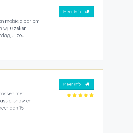
Meer info
een mobiele bar om
 wij u zeker
ag, …. zo...
Meer info
erassen met
assie, show en
meer dan 15