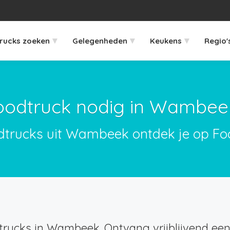
▾
▾
▾
rucks zoeken
Gelegenheden
Keukens
Regio'
oodtruck nodig in Wambee
odtrucks uit Wambeek ontdek je op Foo
rucks in Wambeek. Ontvang vrijblijvend een 