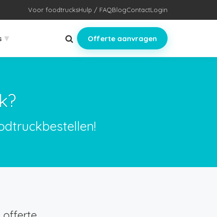
Voor foodtrucks
Hulp / FAQ
Blog
Contact
Login
▾
s
Offerte aanvragen
k?
dtruckbestellen!
offerte.