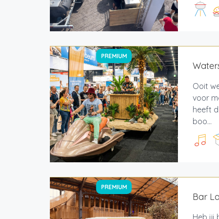
PREMIUM
Waters
Ooit we
voor m
heeft d
boo...
PREMIUM
Bar La
Heb jij