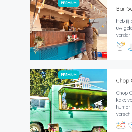
PREMIUM
Bar G
Heb jij
uw gele
verder 
PREMIUM
Chop 
Chop C
kakelve
humor k
verschil