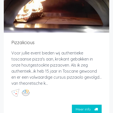
Pizzalicious
Voor jullie event bieden wij authentieke
toscaanse pizza's aan, krokant gebakken in
onze houtgestookte pizzaoven. Als ik zeg
authentiek…ik heb 15 jaar in Toscane gewoond
en er een volwaardige cursus pizzaiolo gevolgd…
van theoretische k...
Meer info