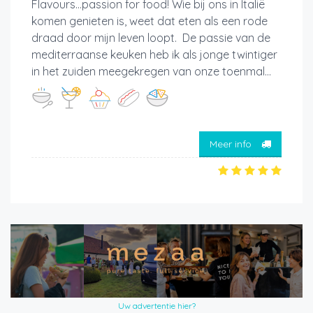
Flavours…passion for food! Wie bij ons in Italië
komen genieten is, weet dat eten als een rode
draad door mijn leven loopt. De passie van de
mediterraanse keuken heb ik als jonge twintiger
in het zuiden meegekregen van onze toenmal...
Meer info
Uw advertentie hier?