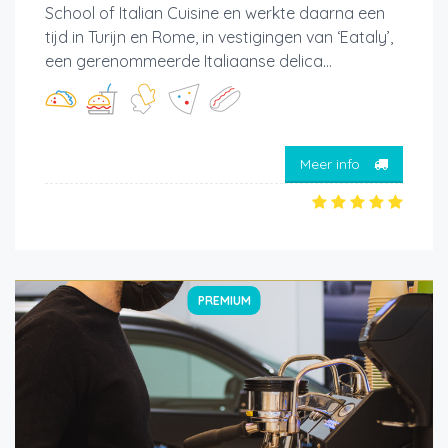
School of Italian Cuisine en werkte daarna een
tijd in Turijn en Rome, in vestigingen van ‘Eataly’,
een gerenommeerde Italiaanse delica...
Meer info
PREMIUM