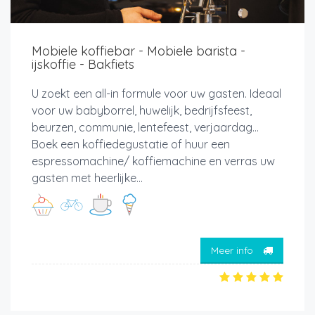
Mobiele koffiebar - Mobiele barista -
ijskoffie - Bakfiets
U zoekt een all-in formule voor uw gasten. Ideaal
voor uw babyborrel, huwelijk, bedrijfsfeest,
beurzen, communie, lentefeest, verjaardag…
Boek een koffiedegustatie of huur een
espressomachine/ koffiemachine en verras uw
gasten met heerlijke...
Meer info