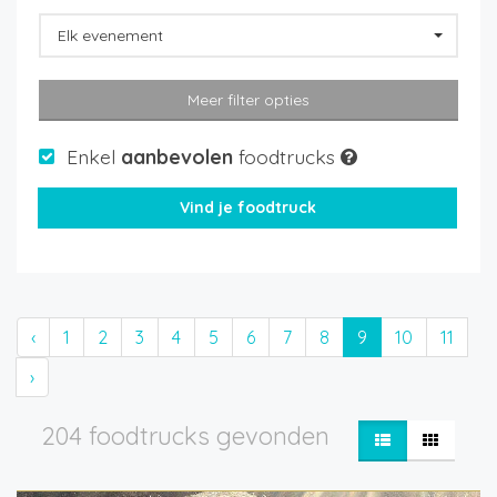
Elk evenement
Meer filter opties
Enkel
aanbevolen
foodtrucks
‹
1
2
3
4
5
6
7
8
9
10
11
›
204 foodtrucks gevonden