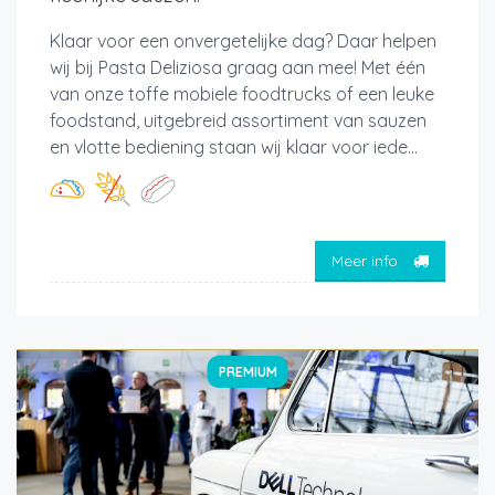
Klaar voor een onvergetelijke dag? Daar helpen
wij bij Pasta Deliziosa graag aan mee! Met één
van onze toffe mobiele foodtrucks of een leuke
foodstand, uitgebreid assortiment van sauzen
en vlotte bediening staan wij klaar voor iede...
Meer info
PREMIUM