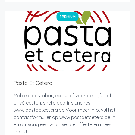
PREMIUM
Pasta Et Cetera _
Mobiele pastabar, exclusief voor bedrijfs- of
privéfeesten, snelle bedrijfslunches, ...
www.pastaetcetera.be Voor meer info, vul het
contactformulier op www.pastaetcetera.be in
en ontvang een vrijblijvende offerte en meer
info. U...