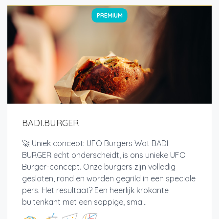
PREMIUM
BADI.BURGER
🚀 Uniek concept: UFO Burgers Wat BADI
BURGER echt onderscheidt, is ons unieke UFO
Burger-concept. Onze burgers zijn volledig
gesloten, rond en worden gegrild in een speciale
pers. Het resultaat? Een heerlijk krokante
buitenkant met een sappige, sma...