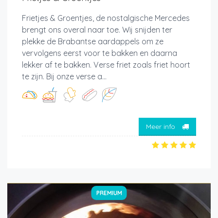
Frietjes & Groentjes, de nostalgische Mercedes
brengt ons overal naar toe. Wij snijden ter
plekke de Brabantse aardappels om ze
vervolgens eerst voor te bakken en daarna
lekker af te bakken. Verse friet zoals friet hoort
te zijn. Bij onze verse a...
Meer info
PREMIUM