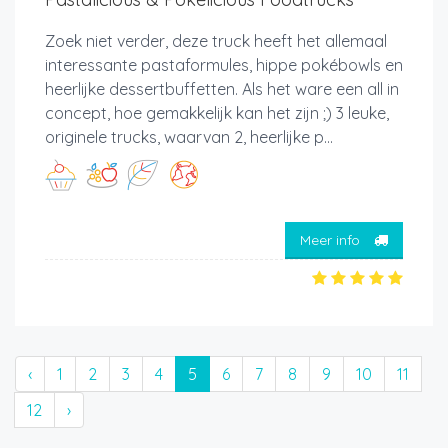
Zoek niet verder, deze truck heeft het allemaal
interessante pastaformules, hippe pokébowls en
heerlijke dessertbuffetten. Als het ware een all in
concept, hoe gemakkelijk kan het zijn ;) 3 leuke,
originele trucks, waarvan 2, heerlijke p...
Meer info
‹
1
2
3
4
5
6
7
8
9
10
11
12
›