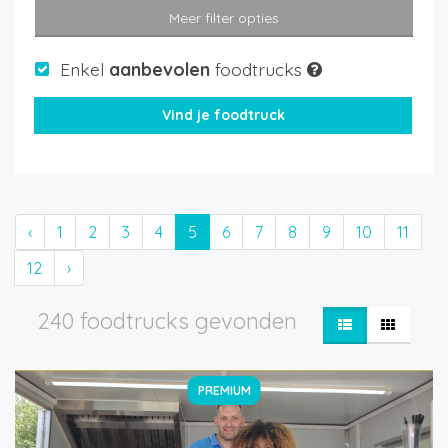
Meer filter opties
Enkel
aanbevolen
foodtrucks
‹
1
2
3
4
5
6
7
8
9
10
11
12
›
240 foodtrucks gevonden
PREMIUM