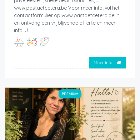
privéfeesten, snelle bedrijfslunches, ...
www.pastaetcetera.be Voor meer info, vul het
contactformulier op www.pastaetcetera.be in
en ontvang een vrijblijvende offerte en meer
info. U...
Meer info
PREMIUM