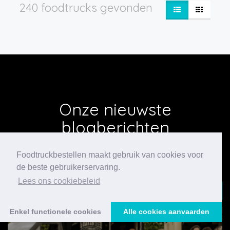
240 foodtrucks gevonden
Onze nieuwste
blogberichten
Foodtruckbestellen maakt gebruik van cookies voor
de beste gebruikerservaring.
Lees ons cookiebeleid
24/07/2026
Enkel functionele cookies
Alle cookies aanvaarden