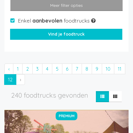
Meer filter opties
Enkel
aanbevolen
foodtrucks
‹
1
2
3
4
5
6
7
8
9
10
11
12
›
240 foodtrucks gevonden
PREMIUM