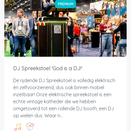
PREMIUM
DJ Spreekstoel 'God is a DJ!'
De rijdende DJ Spreekstoel is volledig elektrisch
én zelfvoorzienend, dus ook binnen mobiel
inzetbaar! Onze elektrische spreekstoel is een
echte vintage katheder die we hebben
omgetoverd tot een rollende DJ booth, een DJ
op wielen dus. Waar n...