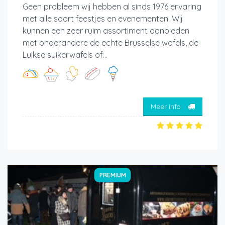
Geen probleem wij hebben al sinds 1976 ervaring
met alle soort feestjes en evenementen. Wij
kunnen een zeer ruim assortiment aanbieden
met onderandere de echte Brusselse wafels, de
Luikse suikerwafels of...
Meer info
PREMIUM