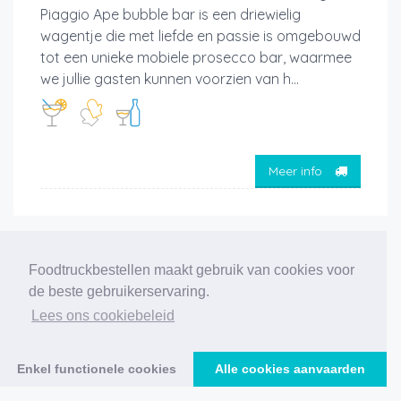
Piaggio Ape bubble bar is een driewielig
wagentje die met liefde en passie is omgebouwd
tot een unieke mobiele prosecco bar, waarmee
we jullie gasten kunnen voorzien van h...
Meer info
‹
1
2
3
4
5
6
7
8
9
10
11
Foodtruckbestellen maakt gebruik van cookies voor
12
›
de beste gebruikerservaring.
Lees ons cookiebeleid
240 foodtrucks gevonden
Enkel functionele cookies
Alle cookies aanvaarden