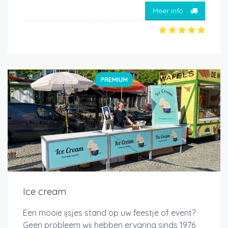
Meer info
PREMIUM
Ice cream
Een mooie ijsjes stand op uw feestje of event?
Geen probleem wij hebben ervaring sinds 1976