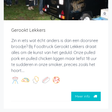
Gerookt Lekkers
Zin in iets wat écht anders is dan een doorsnee
broodje? Bij Foodtruck Gerookt Lekkers draait
alles om de kunst van het geduld. Onze pulled
pork en pulled chicken liggen maar liefst 18 uur
te sudderen in onze smoker, precies zoals het
hoort....
Meer info