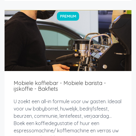
PREMIUM
Mobiele koffiebar - Mobiele barista -
ijskoffie - Bakfiets
U zoekt een all-in formule voor uw gasten. Ideaal
voor uw babyborrel, huwelijk, bedrijfsfeest,
beurzen, communie, lentefeest, verjaardag…
Boek een koffiedegustatie of huur een
espressomachine/ koffiemachine en verras uw