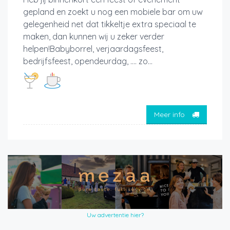
gepland en zoekt u nog een mobiele bar om uw
gelegenheid net dat tikkeltje extra speciaal te
maken, dan kunnen wij u zeker verder
helpen!Babyborrel, verjaardagsfeest,
bedrijfsfeest, opendeurdag, …. zo...
Meer info
Uw advertentie hier?