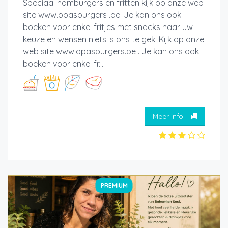
Speciaal hamburgers en fritten kijk op onze web
site www.opasburgers .be .Je kan ons ook
boeken voor enkel fritjes met snacks naar uw
keuze en wensen niets is ons te gek. Kijk op onze
web site www.opasburgers.be . Je kan ons ook
boeken voor enkel fr...
Meer info
PREMIUM