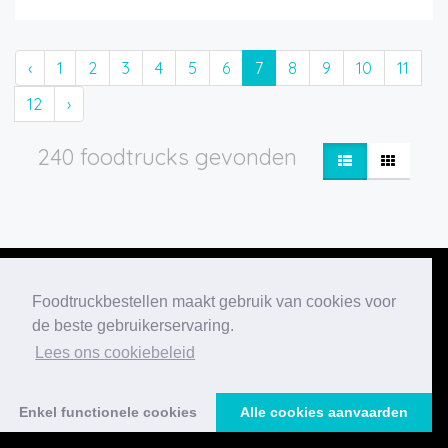
‹
1
2
3
4
5
6
7
8
9
10
11
12
›
240 foodtrucks gevonden
Foodtruckbestellen maakt gebruik van cookies voor
de beste gebruikerservaring.
Onze nieuwste
Lees ons cookiebeleid
blogberichten
Enkel functionele cookies
Alle cookies aanvaarden