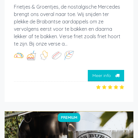
Frietjes & Groentjes, de nostalgische Mercedes
brengt ons overal naar toe. Wij snijden ter
plekke de Brabantse aardappels om ze
vervolgens eerst voor te bakken en daarna
lekker af te bakken. Verse friet zoals friet hoort
te zijn. Bij onze verse a...
Meer info
PREMIUM