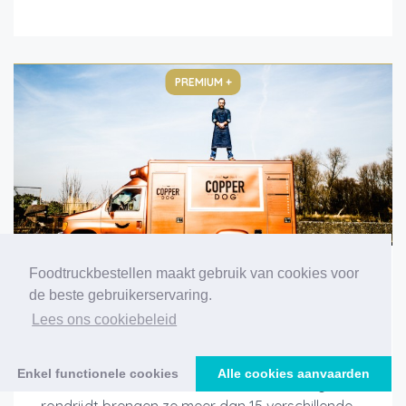
PREMIUM +
Foodtruckbestellen maakt gebruik van cookies voor
COPPERDOG
de beste gebruikerservaring.
Copperdog past perfect in het streetfoodchique
Lees ons cookiebeleid
verhaal van vandaag! Vanuit een exclusieve
Amerikaanse Ford ambulance die nog rondreed
Enkel functionele cookies
Alle cookies aanvaarden
in New-York en waarvan er slechts 1 in België