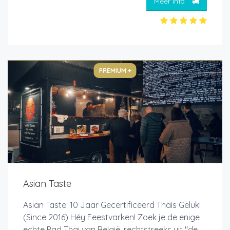
Meer info
PREMIUM +
Asian Taste
Asian Taste: 10 Jaar Gecertificeerd Thais Geluk!
(Since 2016) Héy Feestvarken! Zoek je de enige
echte Pad Thai van België, rechtstreeks uit "de