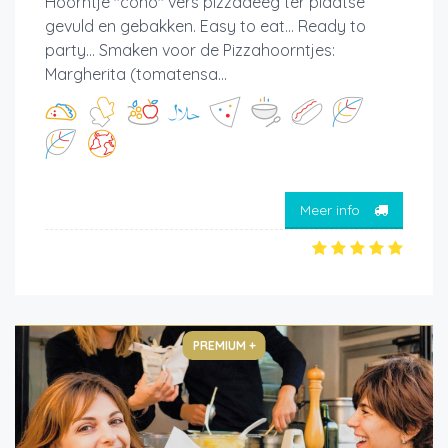
Hoorntje "cono" vers pizzadeeg ter plaatse
gevuld en gebakken. Easy to eat... Ready to
party... Smaken voor de Pizzahoorntjes:
Margherita (tomatensa...
Meer info
PREMIUM +