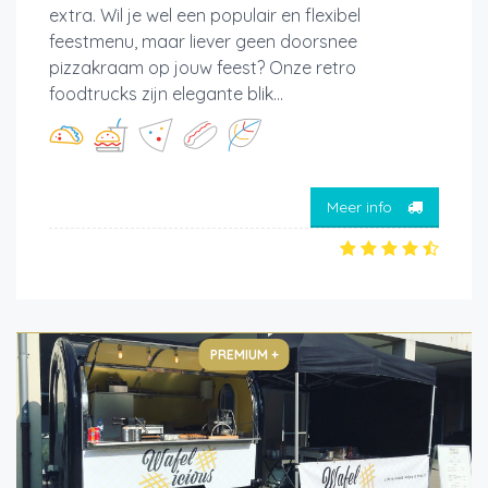
extra. Wil je wel een populair en flexibel
feestmenu, maar liever geen doorsnee
pizzakraam op jouw feest? Onze retro
foodtrucks zijn elegante blik...
Meer info
PREMIUM +