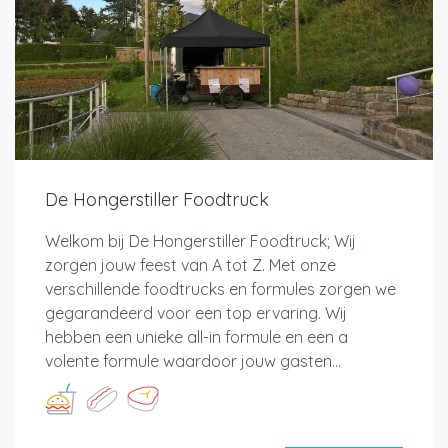
De Hongerstiller Foodtruck
Welkom bij De Hongerstiller Foodtruck; Wij
zorgen jouw feest van A tot Z. Met onze
verschillende foodtrucks en formules zorgen we
gegarandeerd voor een top ervaring. Wij
hebben een unieke all-in formule en een a
volente formule waardoor jouw gasten...