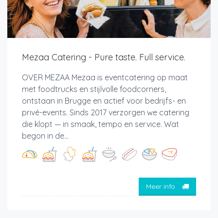
Mezaa Catering - Pure taste. Full service.
OVER MEZAA Mezaa is eventcatering op maat
met foodtrucks en stijlvolle foodcorners,
ontstaan in Brugge en actief voor bedrijfs- en
privé-events. Sinds 2017 verzorgen we catering
die klopt — in smaak, tempo en service. Wat
begon in de...
Meer info