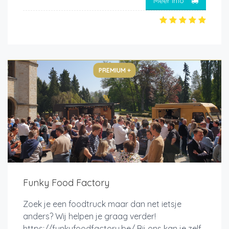
Meer info
PREMIUM +
Funky Food Factory
Zoek je een foodtruck maar dan net ietsje
anders? Wij helpen je graag verder!
https://funkyfoodfactory.be/ Bij ons kan je zelf