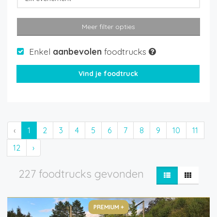
Meer filter opties
Enkel
aanbevolen
foodtrucks
‹
1
2
3
4
5
6
7
8
9
10
11
12
›
227 foodtrucks gevonden
PREMIUM +