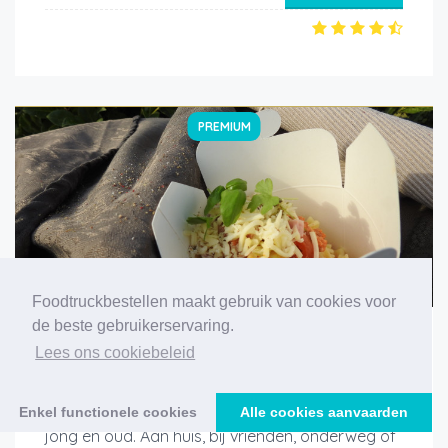
PREMIUM
Foodtruckbestellen maakt gebruik van cookies voor
de beste gebruikerservaring.
krispastamobiel
Lees ons cookiebeleid
Kris pasta mobiel fleurt elk ' feestmoment ' op
tot een culinaire ' speelse ' gelegenheid voor
Enkel functionele cookies
Alle cookies aanvaarden
jong en oud. Aan huis, bij vrienden, onderweg of