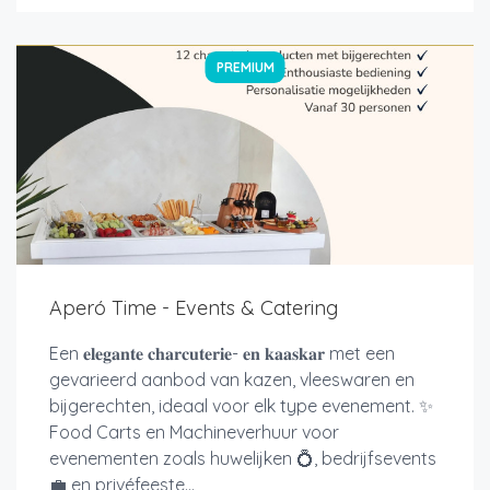
PREMIUM
Aperó Time - Events & Catering
Een 𝐞𝐥𝐞𝐠𝐚𝐧𝐭𝐞 𝐜𝐡𝐚𝐫𝐜𝐮𝐭𝐞𝐫𝐢𝐞- 𝐞𝐧 𝐤𝐚𝐚𝐬𝐤𝐚𝐫 met een
gevarieerd aanbod van kazen, vleeswaren en
bijgerechten, ideaal voor elk type evenement. ✨
Food Carts en Machineverhuur voor
evenementen zoals huwelijken 💍, bedrijfsevents
💼 en privéfeeste...