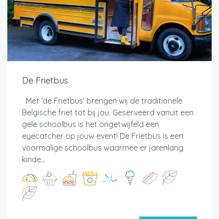
De Frietbus
Met ‘de Frietbus’ brengen wij de traditionele
Belgische friet tot bij jou. Geserveerd vanuit een
gele schoolbus is het ongetwijfeld een
eyecatcher op jouw event! De Frietbus is een
voormalige schoolbus waarmee er jarenlang
kinde...