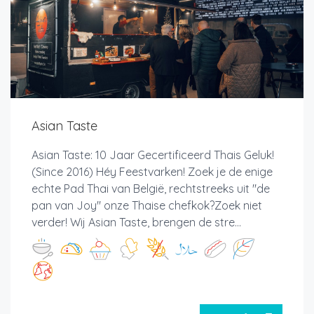
Asian Taste
Asian Taste: 10 Jaar Gecertificeerd Thais Geluk!
(Since 2016) Héy Feestvarken! Zoek je de enige
echte Pad Thai van België, rechtstreeks uit "de
pan van Joy" onze Thaise chefkok?Zoek niet
verder! Wij Asian Taste, brengen de stre...