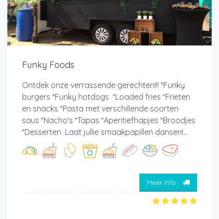
Funky Foods
Ontdek onze verrassende gerechten!!! *Funky
burgers *Funky hotdogs *Loaded fries *Frieten
en snacks *Pasta met verschillende soorten
saus *Nacho's *Tapas *Aperitiefhapjes *Broodjes
*Desserten Laat jullie smaakpapillen dansen!...
Meer info