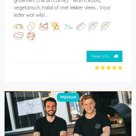
groenten, chili sin carne). Warm, koud,
vegetarisch, halal of met lekker vlees... Voor
ieder wat wils!...
Meer info
PREMIUM