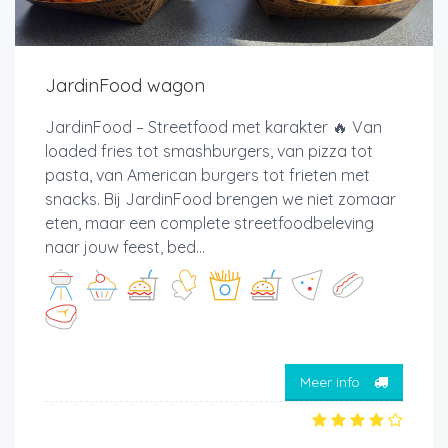
JardinFood wagon
JardinFood – Streetfood met karakter 🔥 Van
loaded fries tot smashburgers, van pizza tot
pasta, van American burgers tot frieten met
snacks. Bij JardinFood brengen we niet zomaar
eten, maar een complete streetfoodbeleving
naar jouw feest, bed...
Meer info