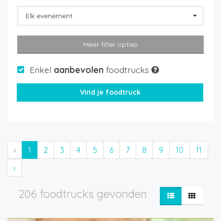
Elk evenement
Meer filter opties
Enkel
aanbevolen
foodtrucks
‹
1
2
3
4
5
6
7
8
9
10
11
›
206 foodtrucks gevonden