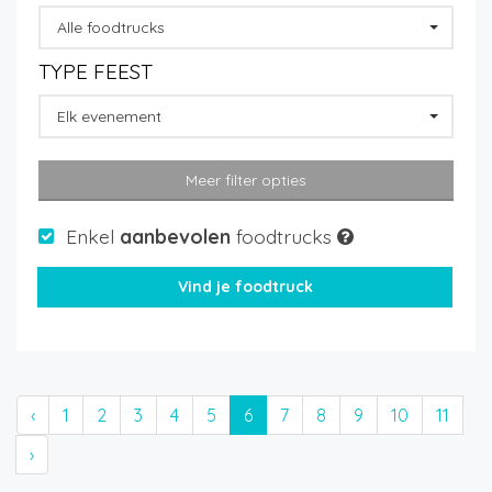
Alle foodtrucks
TYPE FEEST
Elk evenement
Meer filter opties
Enkel
aanbevolen
foodtrucks
‹
1
2
3
4
5
6
7
8
9
10
11
›