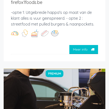
firefox1foods.be
-optie 1: Uitgebreide happa's op maat van de
klant alles is vuur geinspireerd. - optie 2 :
streetfood met pulled burgers & naanpockets.
Meer info
PREMIUM