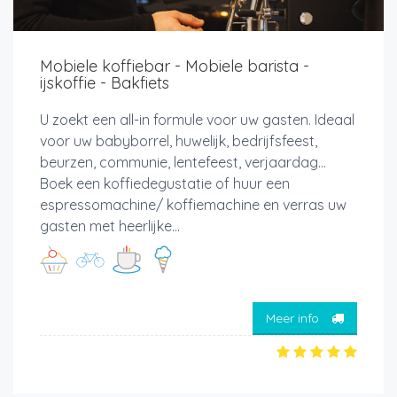
Mobiele koffiebar - Mobiele barista -
ijskoffie - Bakfiets
U zoekt een all-in formule voor uw gasten. Ideaal
voor uw babyborrel, huwelijk, bedrijfsfeest,
beurzen, communie, lentefeest, verjaardag…
Boek een koffiedegustatie of huur een
espressomachine/ koffiemachine en verras uw
gasten met heerlijke...
Meer info