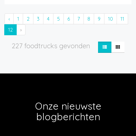
‹
1
2
3
4
5
6
7
8
9
10
11
12
›
227 foodtrucks gevonden
Onze nieuwste
blogberichten