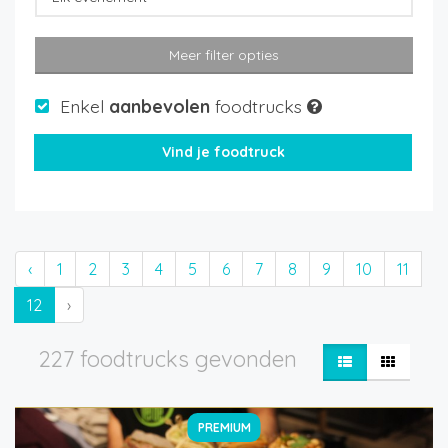
Meer filter opties
Enkel
aanbevolen
foodtrucks
‹
1
2
3
4
5
6
7
8
9
10
11
12
›
227 foodtrucks gevonden
PREMIUM