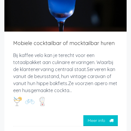
Mobiele cocktailbar of mocktailbar huren
Bij kaffee velo kan je terecht voor een
totaalpakket aan culinaire ervaringen. Waarbij
de klantenervaring centraal staat.Serveren kan
vanuit de beursstand, hun vintage caravan of
vanuit hun hippe bakfiets.Ze voorzien apero met
een huisgemaakte cockta...
Meer info