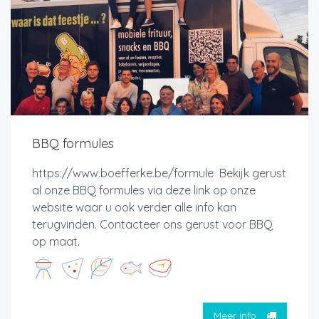
BBQ formules
https://www.boefferke.be/formule Bekijk gerust
al onze BBQ formules via deze link op onze
website waar u ook verder alle info kan
terugvinden. Contacteer ons gerust voor BBQ
op maat.
Meer info