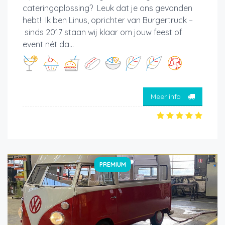
cateringoplossing? Leuk dat je ons gevonden
hebt! Ik ben Linus, oprichter van Burgertruck –
sinds 2017 staan wij klaar om jouw feest of
event nét da...
Meer info
PREMIUM