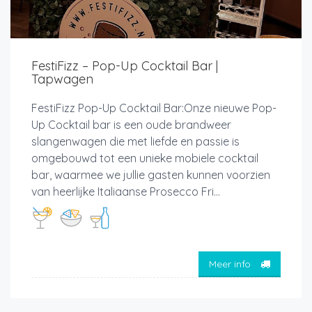
FestiFizz – Pop-Up Cocktail Bar |
Tapwagen
FestiFizz Pop-Up Cocktail Bar:Onze nieuwe Pop-
Up Cocktail bar is een oude brandweer
slangenwagen die met liefde en passie is
omgebouwd tot een unieke mobiele cocktail
bar, waarmee we jullie gasten kunnen voorzien
van heerlijke Italiaanse Prosecco Fri...
Meer info