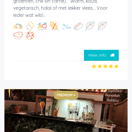
groenten, chili sin carne). Warm, koud,
vegetarisch, halal of met lekker vlees... Voor
ieder wat wils!...
Meer info
PREMIUM +