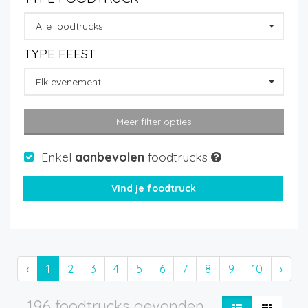
Alle foodtrucks
TYPE FEEST
Elk evenement
Meer filter opties
Enkel
aanbevolen
foodtrucks
‹
1
2
3
4
5
6
7
8
9
10
›
196 foodtrucks gevonden