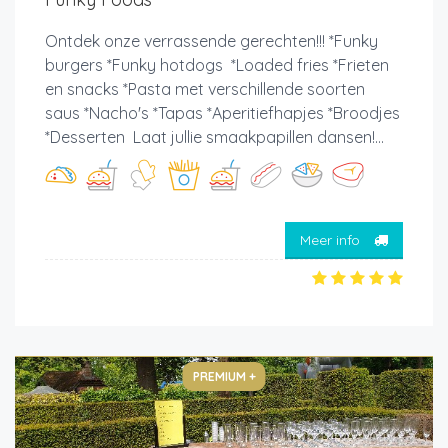
Ontdek onze verrassende gerechten!!! *Funky
burgers *Funky hotdogs *Loaded fries *Frieten
en snacks *Pasta met verschillende soorten
saus *Nacho's *Tapas *Aperitiefhapjes *Broodjes
*Desserten Laat jullie smaakpapillen dansen!...
Meer info
PREMIUM +