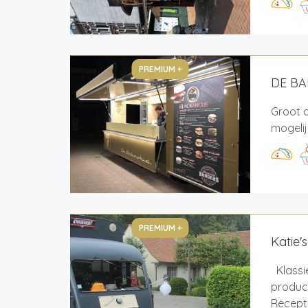
PREMIUM +
DE B
Groot 
mogeli
PREMIUM +
Katie'
Klassi
product
Receptie