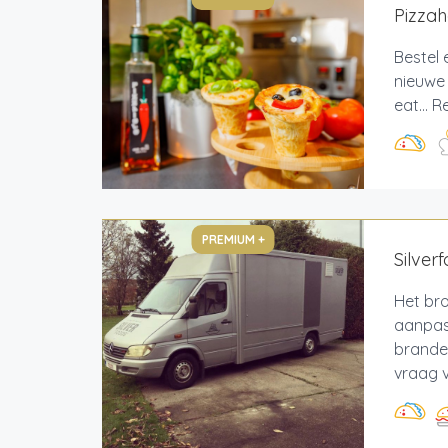
Pizzah
Bestel 
nieuwe 
eat... 
PREMIUM +
Silver
Het bro
aanpas
branden
vraag v