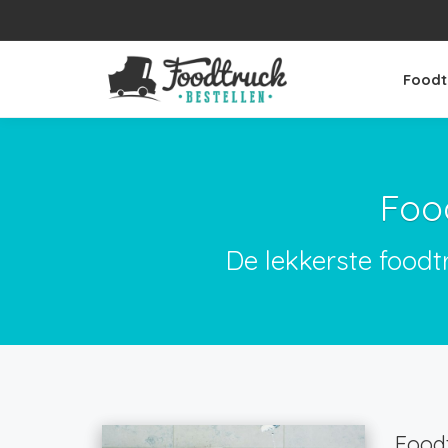
Foodt
Foo
De lekkerste foodt
Foodt