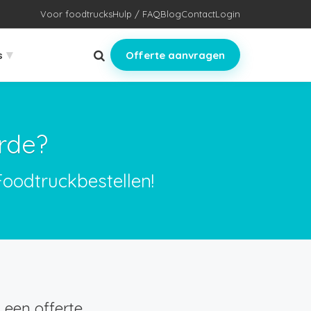
Voor foodtrucks
Hulp / FAQ
Blog
Contact
Login
▾
s
Offerte aanvragen
rde?
Foodtruckbestellen!
een offerte.