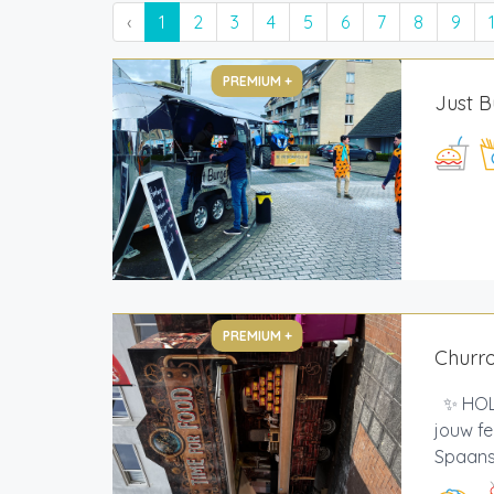
‹
1
2
3
4
5
6
7
8
9
PREMIUM +
Just B
PREMIUM +
Churr
✨ HOLA
jouw fe
Spaans 