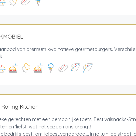
AKMOBIEL
aanbod van premium kwalitatieve gourmetburgers. Verschille
jk.
s Rolling Kitchen
eke gerechten met een persoonlijke toets. Festivalsnacks-S
en en 'liefst' wat het seizoen ons brengt!
,bedrijfsfeest,familiefeest,verjaardag.... in je tuin, de straat, 