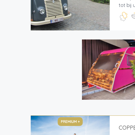
tot bij u.
PREMIUM +
COPP