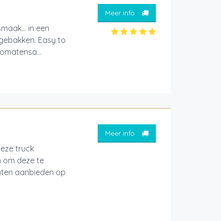
Meer info
maak... in een
 gebakken. Easy to
tomatensa...
Meer info
deze truck
n om deze te
echten aanbieden op