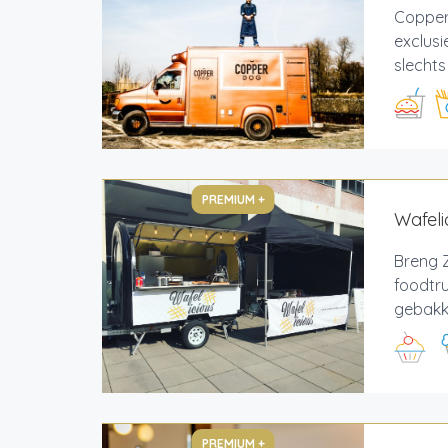
Copper
exclus
slechts
PREMIUM +
Wafeli
Breng Z
foodtru
gebakke
PREMIUM +