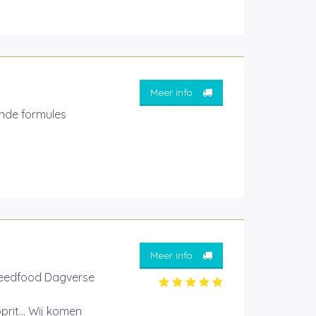
Meer info
nde formules
Meer info
treedfood Dagverse
oprit... Wij komen