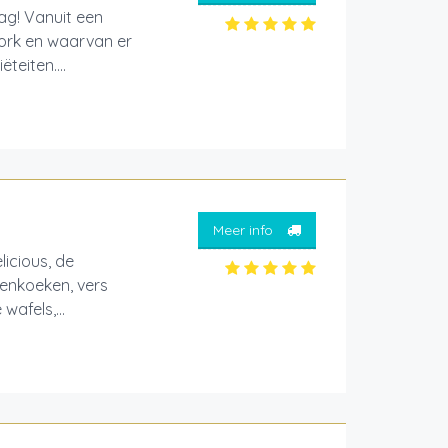
ag! Vanuit een
ork en waarvan er
teiten....
Meer info
icious, de
nenkoeken, vers
wafels,...