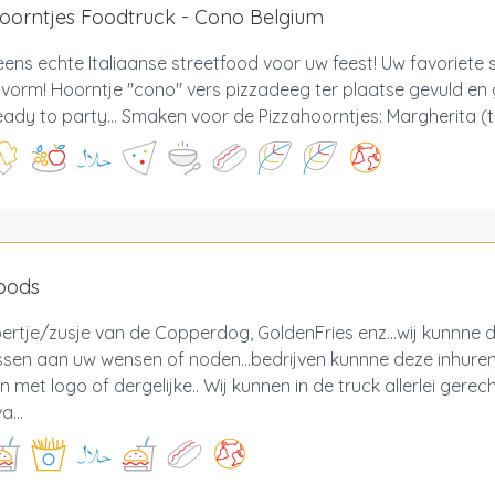
oorntjes Foodtruck - Cono Belgium
eens echte Italiaanse streetfood voor uw feest! Uw favoriete s
vorm! Hoorntje "cono" vers pizzadeeg ter plaatse gevuld en
Ready to party... Smaken voor de Pizzahoorntjes: Margherita (
foods
ertje/zusje van de Copperdog, GoldenFries enz...wij kunnne 
sen aan uw wensen of noden...bedrijven kunnne deze inhure
 met logo of dergelijke.. Wij kunnen in de truck allerlei ger
a...