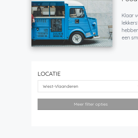
Klaar v
lekkers
hebben
een sma
LOCATIE
West-Vlaanderen
Meer filter opties