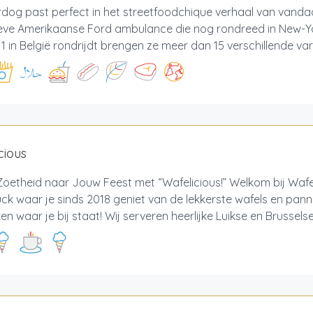
dog past perfect in het streetfoodchique verhaal van vanda
ieve Amerikaanse Ford ambulance die nog rondreed in New-Y
 1 in België rondrijdt brengen ze meer dan 15 verschillende varië
cious
oetheid naar Jouw Feest met “Wafelicious!” Welkom bij Wafel
ck waar je sinds 2018 geniet van de lekkerste wafels en pan
n waar je bij staat! Wij serveren heerlijke Luikse en Brusselse 