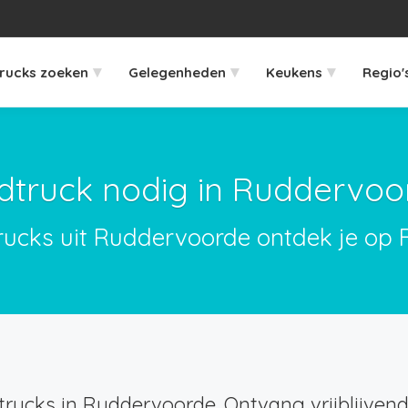
▾
▾
▾
rucks zoeken
Gelegenheden
Keukens
Regio'
dtruck nodig in Ruddervoo
rucks uit Ruddervoorde ontdek je op 
rucks in Ruddervoorde. Ontvang vrijblijvend 