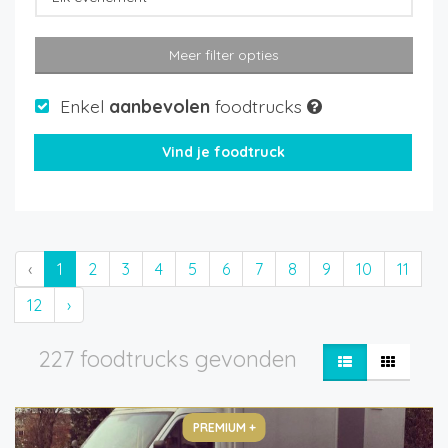
Meer filter opties
Enkel
aanbevolen
foodtrucks
‹
1
2
3
4
5
6
7
8
9
10
11
12
›
227 foodtrucks gevonden
PREMIUM +