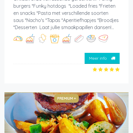
burgers *Funky hotdogs *Loaded fries *Frieten
en snacks *Pasta met verschillende soorten
saus *Nacho's *Tapas *Aperitiefhapjes *Broodjes
*Desserten Laat jullie smaakpapillen dansen!...
Meer info
PREMIUM +