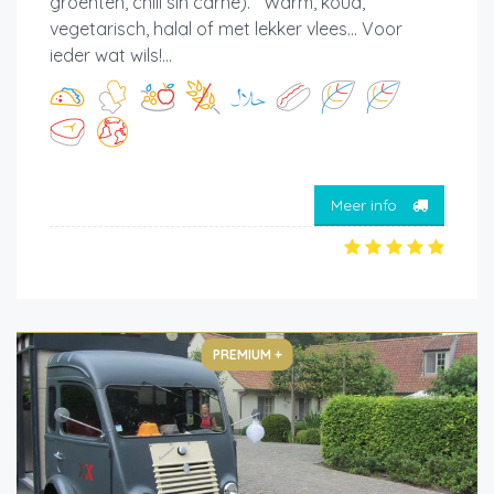
groenten, chili sin carne). Warm, koud,
vegetarisch, halal of met lekker vlees... Voor
ieder wat wils!...
Meer info
PREMIUM +