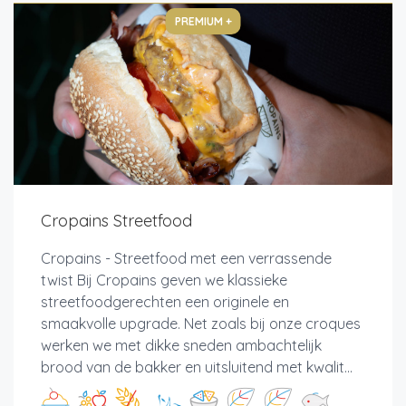
PREMIUM +
Cropains Streetfood
Cropains - Streetfood met een verrassende
twist Bij Cropains geven we klassieke
streetfoodgerechten een originele en
smaakvolle upgrade. Net zoals bij onze croques
werken we met dikke sneden ambachtelijk
brood van de bakker en uitsluitend met kwalit...