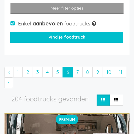
Meer filter opties
Enkel
aanbevolen
foodtrucks
‹
1
2
3
4
5
6
7
8
9
10
11
›
204 foodtrucks gevonden
PREMIUM