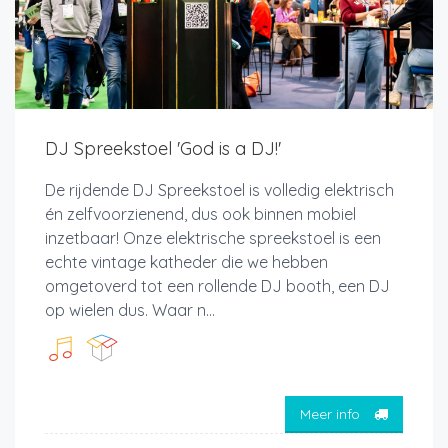
DJ Spreekstoel 'God is a DJ!'
De rijdende DJ Spreekstoel is volledig elektrisch
én zelfvoorzienend, dus ook binnen mobiel
inzetbaar! Onze elektrische spreekstoel is een
echte vintage katheder die we hebben
omgetoverd tot een rollende DJ booth, een DJ
op wielen dus. Waar n...
Meer info