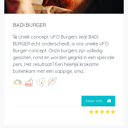
BADI.BURGER
🚀 Uniek concept: UFO Burgers Wat BADI
BURGER echt onderscheidt, is ons unieke UFO
Burger-concept. Onze burgers zijn volledig
gesloten, rond en worden gegrild in een speciale
pers. Het resultaat? Een heerlijk krokante
buitenkant met een sappige, sma...
Meer info