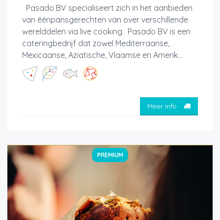
Pasado BV specialiseert zich in het aanbieden
van éénpansgerechten van over verschillende
werelddelen via live cooking. Pasado BV is een
cateringbedrijf dat zowel Mediterraanse,
Mexicaanse, Aziatische, Vlaamse en Amerik...
Meer info
PREMIUM