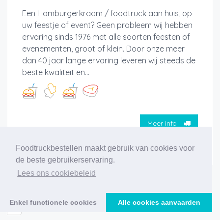
Een Hamburgerkraam / foodtruck aan huis, op
uw feestje of event? Geen probleem wij hebben
ervaring sinds 1976 met alle soorten feesten of
evenementen, groot of klein. Door onze meer
dan 40 jaar lange ervaring leveren wij steeds de
beste kwaliteit en...
Meer info
Foodtruckbestellen maakt gebruik van cookies voor
de beste gebruikerservaring.
Lees ons cookiebeleid
‹
1
2
3
4
5
6
7
8
9
10
11
Enkel functionele cookies
Alle cookies aanvaarden
›