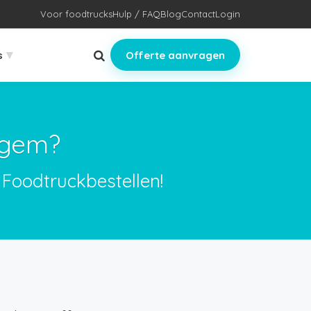
Voor foodtrucks
Hulp / FAQ
Blog
Contact
Login
▾
s
Offerte aanvragen
egem?
Foodtruckbestellen!