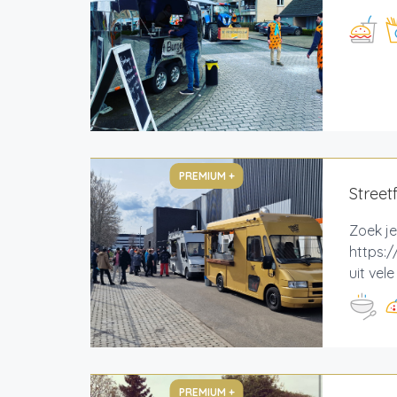
PREMIUM +
Street
Zoek je
https:/
uit vel
PREMIUM +