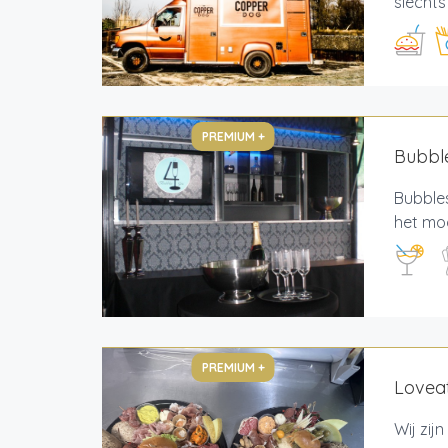
slechts
PREMIUM +
Bubbl
Bubbles
het mod
PREMIUM +
Lovea
Wij zij