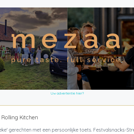
Uw advertentie hier?
s Rolling Kitchen
eke' gerechten met een persoonlijke toets. Festvalsnacks-S