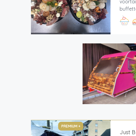
voorta
buffett
PREMIUM +
Just B