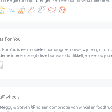
 1 in België rondrijdt brengen ze meer dan 15 verschillende varië
es For You
 For You is een mobiele champagne-, cava-, wijn en gin tonic
erne interieur zorgt deze bar voor dat tikkeltje meer op jou
t@wheels
n Meggy & Steven 👋 na een combinatie van winkel en foodtr