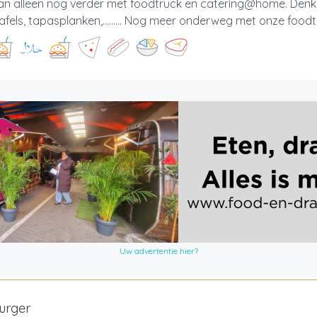
an alleen nog verder met foodtruck en catering@home. Denk 
afels, tapasplanken,......... Nog meer onderweg met onze food
Uw advertentie hier?
urger