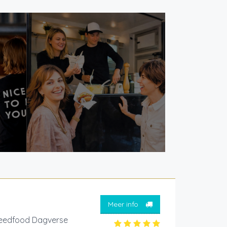
Meer info
treedfood Dagverse