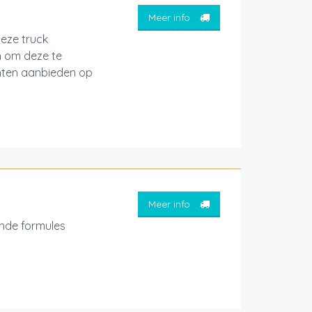
Meer info
deze truck
n om deze te
echten aanbieden op
Meer info
nde formules