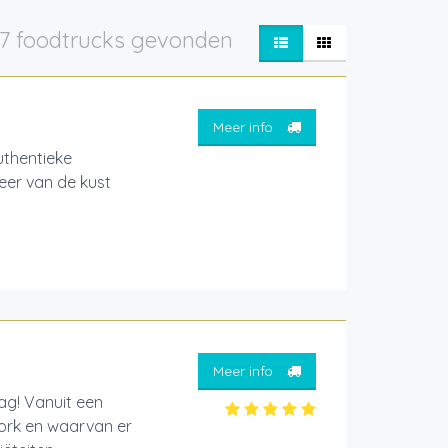
7 foodtrucks gevonden
Meer info
thentieke
feer van de kust
Meer info
ag! Vanuit een
ork en waarvan er