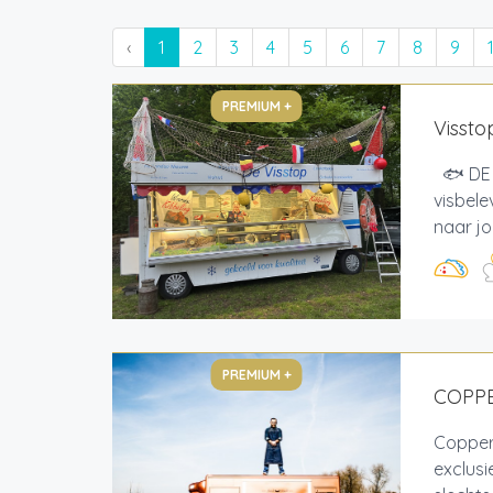
‹
1
2
3
4
5
6
7
8
9
PREMIUM +
Vissto
🐟 DE 
visbele
naar jo
PREMIUM +
COPP
Copper
exclus