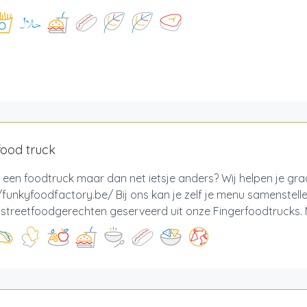
food truck
 een foodtruck maar dan net ietsje anders? Wij helpen je gr
/funkyfoodfactory.be/ Bij ons kan je zelf je menu samenstell
e streetfoodgerechten geserveerd uit onze Fingerfoodtrucks. M