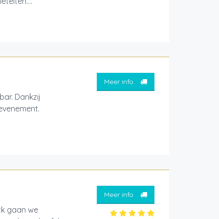
teiten....
Meer info
bar. Dankzij
 evenement.
Meer info
uck gaan we