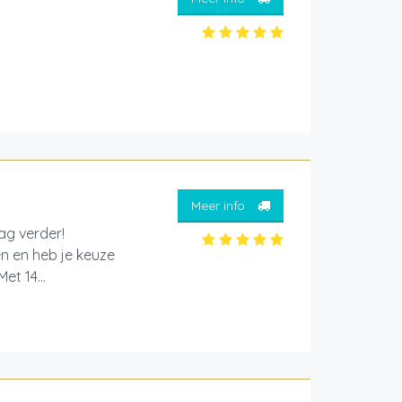
Meer info
aag verder!
en en heb je keuze
et 14...