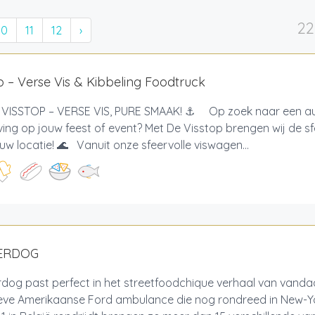
22
10
11
12
›
p – Verse Vis & Kibbeling Foodtruck
VISSTOP – VERSE VIS, PURE SMAAK! ⚓ Op zoek naar een au
ving op jouw feest of event? Met De Visstop brengen wij de s
uw locatie! 🌊 Vanuit onze sfeervolle viswagen...
ERDOG
dog past perfect in het streetfoodchique verhaal van vanda
ieve Amerikaanse Ford ambulance die nog rondreed in New-Y