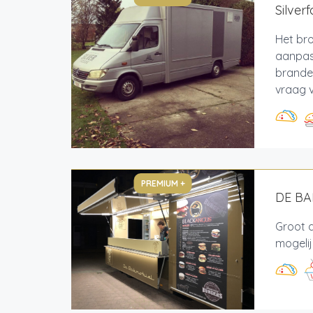
Silver
Het bro
aanpas
branden
vraag v
PREMIUM +
DE B
Groot 
mogeli