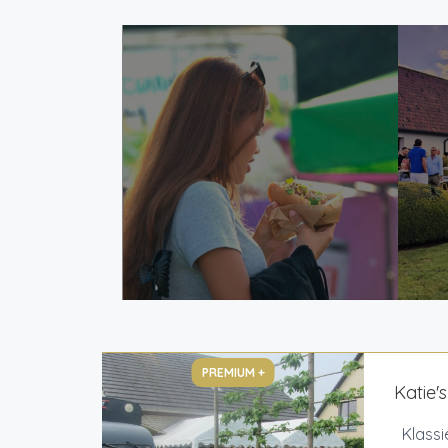
PREMIUM +
Katie'
Klassi