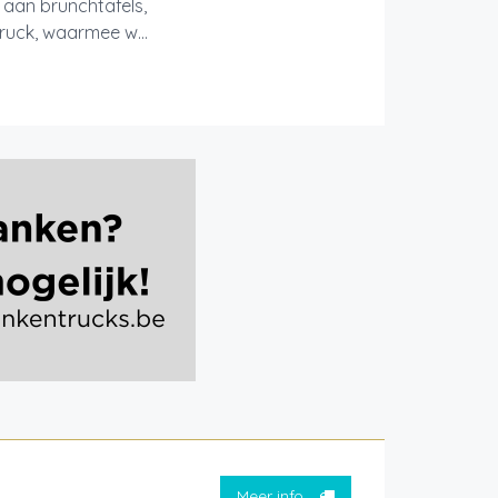
aan brunchtafels,
truck, waarmee w...
Meer info