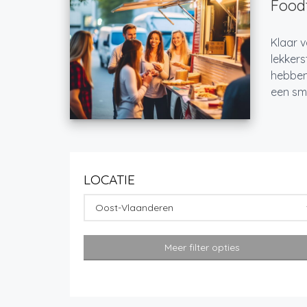
Foodt
Klaar 
lekkers
hebben
een sma
LOCATIE
Oost-Vlaanderen
Meer filter opties