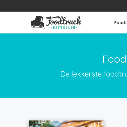
Foodt
Food
De lekkerste foodt