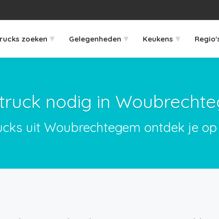
▾
▾
▾
rucks zoeken
Gelegenheden
Keukens
Regio'
truck nodig in Woubrecht
rucks uit Woubrechtegem ontdek je op 