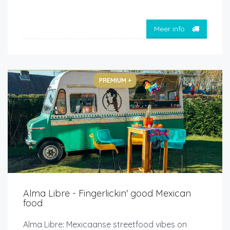
Meer info
PREMIUM +
Alma Libre - Fingerlickin' good Mexican
food
Alma Libre: Mexicaanse streetfood vibes on