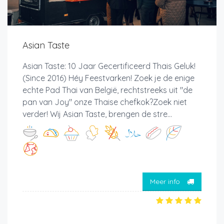
Asian Taste
Asian Taste: 10 Jaar Gecertificeerd Thais Geluk!
(Since 2016) Héy Feestvarken! Zoek je de enige
echte Pad Thai van België, rechtstreeks uit "de
pan van Joy" onze Thaise chefkok?Zoek niet
verder! Wij Asian Taste, brengen de stre...
Meer info