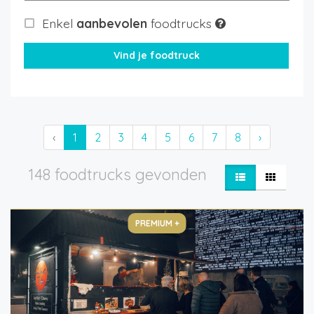
Enkel
aanbevolen
foodtrucks
‹
1
2
3
4
5
6
7
8
›
148 foodtrucks gevonden
PREMIUM +