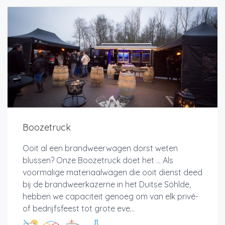
Boozetruck
Ooit al een brandweerwagen dorst weten
blussen? Onze Boozetruck doet het ... Als
voormalige materiaalwagen die ooit dienst deed
bij de brandweerkazerne in het Duitse Söhlde,
hebben we capaciteit genoeg om van elk privé-
of bedrijfsfeest tot grote eve...